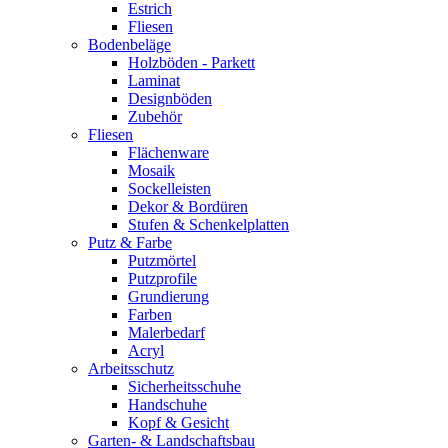
Estrich
Fliesen
Bodenbeläge
Holzböden - Parkett
Laminat
Designböden
Zubehör
Fliesen
Flächenware
Mosaik
Sockelleisten
Dekor & Bordüren
Stufen & Schenkelplatten
Putz & Farbe
Putzmörtel
Putzprofile
Grundierung
Farben
Malerbedarf
Acryl
Arbeitsschutz
Sicherheitsschuhe
Handschuhe
Kopf & Gesicht
Garten- & Landschaftsbau