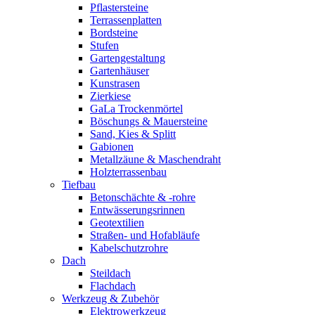
Pflastersteine
Terrassenplatten
Bordsteine
Stufen
Gartengestaltung
Gartenhäuser
Kunstrasen
Zierkiese
GaLa Trockenmörtel
Böschungs & Mauersteine
Sand, Kies & Splitt
Gabionen
Metallzäune & Maschendraht
Holzterrassenbau
Tiefbau
Betonschächte & -rohre
Entwässerungsrinnen
Geotextilien
Straßen- und Hofabläufe
Kabelschutzrohre
Dach
Steildach
Flachdach
Werkzeug & Zubehör
Elektrowerkzeug