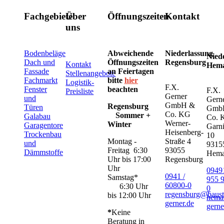
Fachgebiete
Über
Öffnungszeiten
Kontakt
uns
Bodenbeläge
Abweichende
Niederlassung
Nied
Dach und
Öffnungszeiten
Regensburg
Kontakt
Hem
Fassade
an Feiertagen
Stellenangebote
Fachmarkt
bitte
hier
Logistik-
F.X.
Fenster
beachten
F.X.
Preisliste
Gerner
und
Gern
GmbH &
Regensburg
Türen
Gmb
Co. KG
Sommer +
Galabau
Co. 
Werner-
Winter
Garagentore
Garni
Heisenberg-
Trockenbau
10
Montag -
Straße 4
und
9315
Freitag 6:30
93055
Dämmstoffe
Hem
Uhr bis 17:00
Regensburg
Uhr
09491
0941 /
Samstag*
955 
60800-0
6:30 Uhr
0
regensburg@baust
bis 12:00 Uhr
hema
gerner.de
gerne
*
Keine
Beratung in