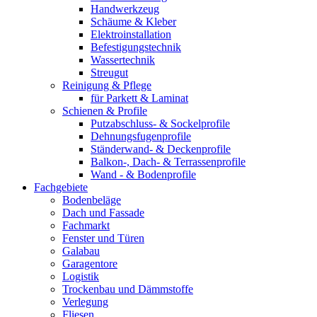
Handwerkzeug
Schäume & Kleber
Elektroinstallation
Befestigungstechnik
Wassertechnik
Streugut
Reinigung & Pflege
für Parkett & Laminat
Schienen & Profile
Putzabschluss- & Sockelprofile
Dehnungsfugenprofile
Ständerwand- & Deckenprofile
Balkon-, Dach- & Terrassenprofile
Wand - & Bodenprofile
Fachgebiete
Bodenbeläge
Dach und Fassade
Fachmarkt
Fenster und Türen
Galabau
Garagentore
Logistik
Trockenbau und Dämmstoffe
Verlegung
Fliesen