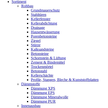
Sortiment
Rohbau
Grundmauerschutz
Stahltüren
Kellerfenster
Kellerabdichtung
Drainage
Hausentwässerung
Porenbetonsteine
Ziegel
Stürze
Kalksandsteine
Betonsteine
Schornstein & Lüftung
Zement & Bindemittel
Trockenmörtel
Betonstahl
Kellerschächte
Profile, Stangen, Bleche & Kunststoffplatten
Dämmstoffe
Dämmung XPS
Dämmung EPS
Dämmung Mineralwolle
Dämmung PUR
Innenausbau