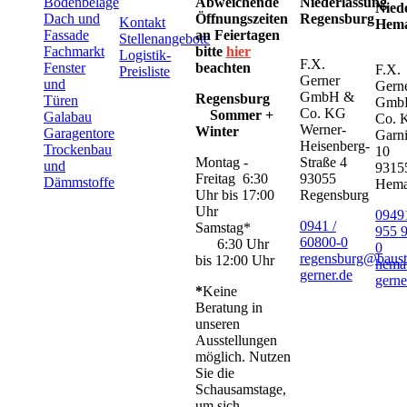
Bodenbeläge
Abweichende
Niederlassung
Nied
Dach und
Öffnungszeiten
Regensburg
Kontakt
Hem
Fassade
an Feiertagen
Stellenangebote
Fachmarkt
bitte
hier
Logistik-
F.X.
Fenster
beachten
F.X.
Preisliste
Gerner
und
Gern
GmbH &
Regensburg
Türen
Gmb
Co. KG
Sommer +
Galabau
Co. 
Werner-
Winter
Garagentore
Garni
Heisenberg-
Trockenbau
10
Montag -
Straße 4
und
9315
Freitag 6:30
93055
Dämmstoffe
Hem
Uhr bis 17:00
Regensburg
Uhr
09491
0941 /
Samstag*
955 
60800-0
6:30 Uhr
0
regensburg@baust
bis 12:00 Uhr
hema
gerner.de
gerne
*
Keine
Beratung in
unseren
Ausstellungen
möglich. Nutzen
Sie die
Schausamstage,
um sich