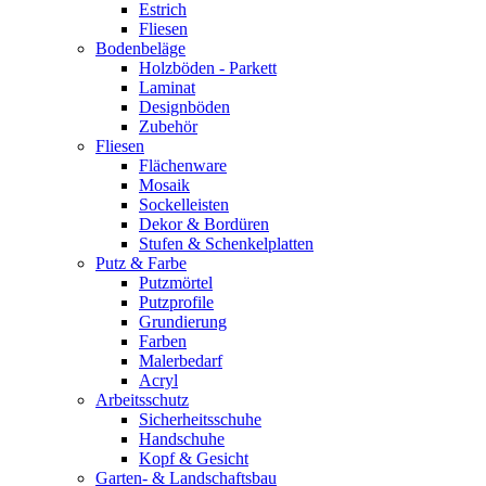
Estrich
Fliesen
Bodenbeläge
Holzböden - Parkett
Laminat
Designböden
Zubehör
Fliesen
Flächenware
Mosaik
Sockelleisten
Dekor & Bordüren
Stufen & Schenkelplatten
Putz & Farbe
Putzmörtel
Putzprofile
Grundierung
Farben
Malerbedarf
Acryl
Arbeitsschutz
Sicherheitsschuhe
Handschuhe
Kopf & Gesicht
Garten- & Landschaftsbau