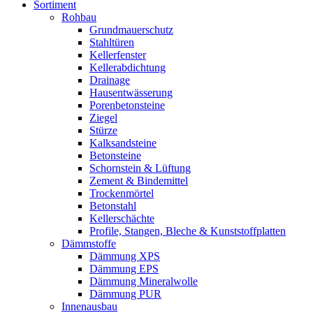
Sortiment
Rohbau
Grundmauerschutz
Stahltüren
Kellerfenster
Kellerabdichtung
Drainage
Hausentwässerung
Porenbetonsteine
Ziegel
Stürze
Kalksandsteine
Betonsteine
Schornstein & Lüftung
Zement & Bindemittel
Trockenmörtel
Betonstahl
Kellerschächte
Profile, Stangen, Bleche & Kunststoffplatten
Dämmstoffe
Dämmung XPS
Dämmung EPS
Dämmung Mineralwolle
Dämmung PUR
Innenausbau