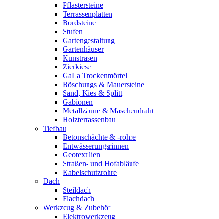
Pflastersteine
Terrassenplatten
Bordsteine
Stufen
Gartengestaltung
Gartenhäuser
Kunstrasen
Zierkiese
GaLa Trockenmörtel
Böschungs & Mauersteine
Sand, Kies & Splitt
Gabionen
Metallzäune & Maschendraht
Holzterrassenbau
Tiefbau
Betonschächte & -rohre
Entwässerungsrinnen
Geotextilien
Straßen- und Hofabläufe
Kabelschutzrohre
Dach
Steildach
Flachdach
Werkzeug & Zubehör
Elektrowerkzeug