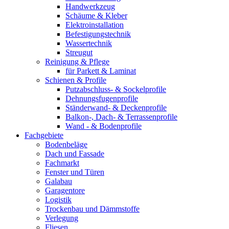
Handwerkzeug
Schäume & Kleber
Elektroinstallation
Befestigungstechnik
Wassertechnik
Streugut
Reinigung & Pflege
für Parkett & Laminat
Schienen & Profile
Putzabschluss- & Sockelprofile
Dehnungsfugenprofile
Ständerwand- & Deckenprofile
Balkon-, Dach- & Terrassenprofile
Wand - & Bodenprofile
Fachgebiete
Bodenbeläge
Dach und Fassade
Fachmarkt
Fenster und Türen
Galabau
Garagentore
Logistik
Trockenbau und Dämmstoffe
Verlegung
Fliesen