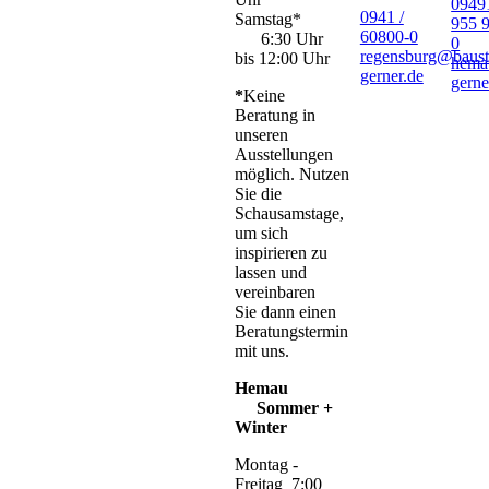
09491
0941 /
Samstag*
955 
60800-0
6:30 Uhr
0
regensburg@baust
bis 12:00 Uhr
hema
gerner.de
gerne
*
Keine
Beratung in
unseren
Ausstellungen
möglich. Nutzen
Sie die
Schausamstage,
um sich
inspirieren zu
lassen und
vereinbaren
Sie dann einen
Beratungstermin
mit uns.
Hemau
Sommer +
Winter
Montag -
Freitag 7:00