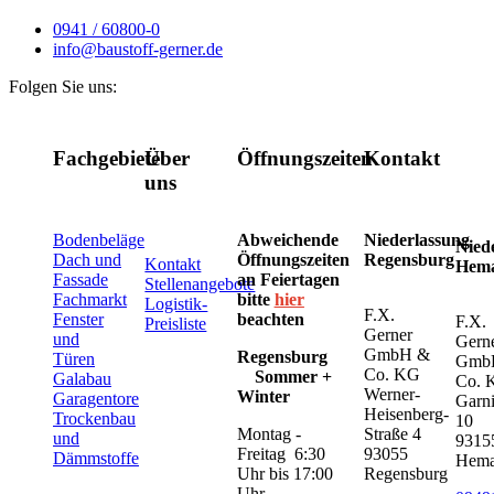
0941 / 60800-0
info@baustoff-gerner.de
Folgen Sie uns:
Fachgebiete
Über
Öffnungszeiten
Kontakt
uns
Bodenbeläge
Abweichende
Niederlassung
Nied
Dach und
Öffnungszeiten
Regensburg
Kontakt
Hem
Fassade
an Feiertagen
Stellenangebote
Fachmarkt
bitte
hier
Logistik-
F.X.
Fenster
beachten
F.X.
Preisliste
Gerner
und
Gern
GmbH &
Regensburg
Türen
Gmb
Co. KG
Sommer +
Galabau
Co. 
Werner-
Winter
Garagentore
Garni
Heisenberg-
Trockenbau
10
Montag -
Straße 4
und
9315
Freitag 6:30
93055
Dämmstoffe
Hem
Uhr bis 17:00
Regensburg
Uhr