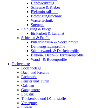
Handwerkzeug
Schäume & Kleber
Elektroinstallation
Befestigungstechnik
Wassertechnik
Streugut
Reinigung & Pflege
für Parkett & Laminat
Schienen & Profile
Putzabschluss- & Sockelprofile
Dehnungsfugenprofile
Ständerwand- & Deckenprofile
Balkon-, Dach- & Terrassenprofile
Wand - & Bodenprofile
Fachgebiete
Bodenbeläge
Dach und Fassade
Fachmarkt
Fenster und Türen
Galabau
Garagentore
Logistik
Trockenbau und Dämmstoffe
Verlegung
Fliesen