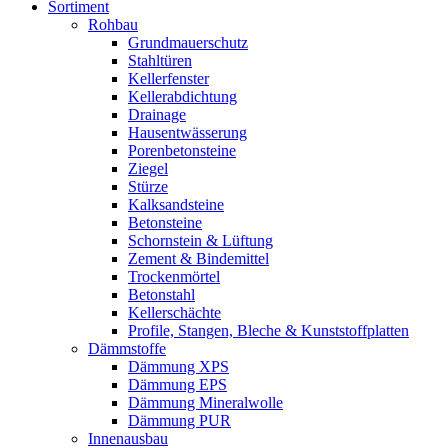
Sortiment
Rohbau
Grundmauerschutz
Stahltüren
Kellerfenster
Kellerabdichtung
Drainage
Hausentwässerung
Porenbetonsteine
Ziegel
Stürze
Kalksandsteine
Betonsteine
Schornstein & Lüftung
Zement & Bindemittel
Trockenmörtel
Betonstahl
Kellerschächte
Profile, Stangen, Bleche & Kunststoffplatten
Dämmstoffe
Dämmung XPS
Dämmung EPS
Dämmung Mineralwolle
Dämmung PUR
Innenausbau