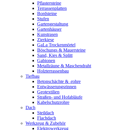
Pflastersteine
Terrassenplatten
Bordsteine
Stufen
Gartengestaltung
Gartenhäuser
Kunstrasen
Zierkiese
GaLa Trockenmörtel
Böschungs & Mauersteine
Sand, Kies & Splitt
Gabionen
Metallzäune & Maschendraht
Holzterrassenbau
Tiefbau
Betonschächte & -rohre
Entwässerungsrinnen
Geotextilien
Straßen- und Hofabläufe
Kabelschutzrohre
Dach
Steildach
Flachdach
Werkzeug & Zubehör
Elektrowerkzeug