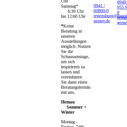
Uhr
09491
0941 /
Samstag*
955 
60800-0
6:30 Uhr
0
regensburg@baust
bis 12:00 Uhr
hema
gerner.de
gerne
*
Keine
Beratung in
unseren
Ausstellungen
möglich. Nutzen
Sie die
Schausamstage,
um sich
inspirieren zu
lassen und
vereinbaren
Sie dann einen
Beratungstermin
mit uns.
Hemau
Sommer +
Winter
Montag -
Freitag 7:00