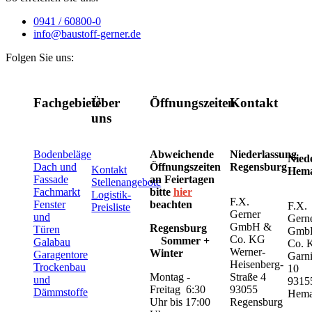
0941 / 60800-0
info@baustoff-gerner.de
Folgen Sie uns:
Fachgebiete
Über
Öffnungszeiten
Kontakt
uns
Bodenbeläge
Abweichende
Niederlassung
Nied
Dach und
Öffnungszeiten
Regensburg
Kontakt
Hem
Fassade
an Feiertagen
Stellenangebote
Fachmarkt
bitte
hier
Logistik-
F.X.
Fenster
beachten
F.X.
Preisliste
Gerner
und
Gern
GmbH &
Regensburg
Türen
Gmb
Co. KG
Sommer +
Galabau
Co. 
Werner-
Winter
Garagentore
Garni
Heisenberg-
Trockenbau
10
Montag -
Straße 4
und
9315
Freitag 6:30
93055
Dämmstoffe
Hem
Uhr bis 17:00
Regensburg