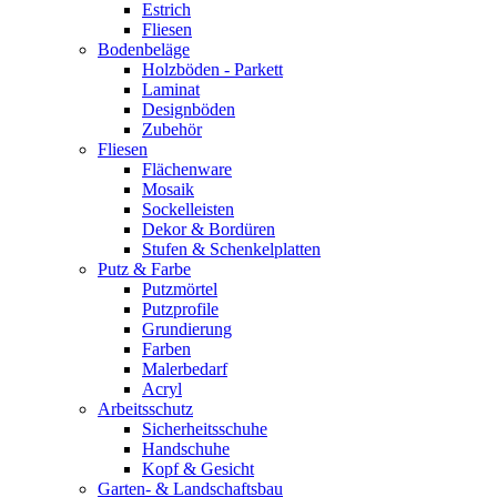
Estrich
Fliesen
Bodenbeläge
Holzböden - Parkett
Laminat
Designböden
Zubehör
Fliesen
Flächenware
Mosaik
Sockelleisten
Dekor & Bordüren
Stufen & Schenkelplatten
Putz & Farbe
Putzmörtel
Putzprofile
Grundierung
Farben
Malerbedarf
Acryl
Arbeitsschutz
Sicherheitsschuhe
Handschuhe
Kopf & Gesicht
Garten- & Landschaftsbau