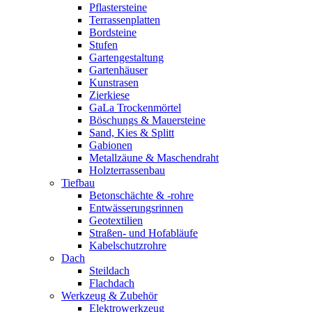
Pflastersteine
Terrassenplatten
Bordsteine
Stufen
Gartengestaltung
Gartenhäuser
Kunstrasen
Zierkiese
GaLa Trockenmörtel
Böschungs & Mauersteine
Sand, Kies & Splitt
Gabionen
Metallzäune & Maschendraht
Holzterrassenbau
Tiefbau
Betonschächte & -rohre
Entwässerungsrinnen
Geotextilien
Straßen- und Hofabläufe
Kabelschutzrohre
Dach
Steildach
Flachdach
Werkzeug & Zubehör
Elektrowerkzeug