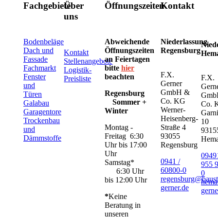
Fachgebiete
Über
Öffnungszeiten
Kontakt
uns
Bodenbeläge
Abweichende
Niederlassung
Nied
Dach und
Öffnungszeiten
Regensburg
Kontakt
Hem
Fassade
an Feiertagen
Stellenangebote
Fachmarkt
bitte
hier
Logistik-
F.X.
Fenster
beachten
F.X.
Preisliste
Gerner
und
Gern
GmbH &
Regensburg
Türen
Gmb
Co. KG
Sommer +
Galabau
Co. 
Werner-
Winter
Garagentore
Garni
Heisenberg-
Trockenbau
10
Montag -
Straße 4
und
9315
Freitag 6:30
93055
Dämmstoffe
Hem
Uhr bis 17:00
Regensburg
Uhr
09491
0941 /
Samstag*
955 
60800-0
6:30 Uhr
0
regensburg@baust
bis 12:00 Uhr
hema
gerner.de
gerne
*
Keine
Beratung in
unseren