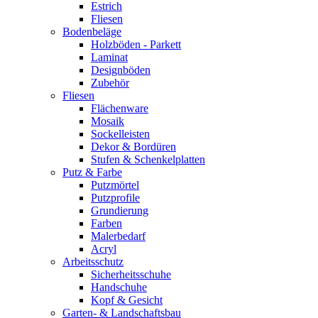
Estrich
Fliesen
Bodenbeläge
Holzböden - Parkett
Laminat
Designböden
Zubehör
Fliesen
Flächenware
Mosaik
Sockelleisten
Dekor & Bordüren
Stufen & Schenkelplatten
Putz & Farbe
Putzmörtel
Putzprofile
Grundierung
Farben
Malerbedarf
Acryl
Arbeitsschutz
Sicherheitsschuhe
Handschuhe
Kopf & Gesicht
Garten- & Landschaftsbau