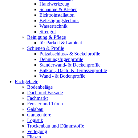
Handwerkzeug
Schäume & Kleber
Elektroinstallation
Befestigungstechnik
Wassertechnik
Streugut
Reinigung & Pflege
für Parkett & Laminat
Schienen & Profile
Putzabschluss- & Sockelprofile
Dehnungsfugenprofile
Ständerwand- & Deckenprofile
Balkon-, Dach- & Terrassenprofile
Wand - & Bodenprofile
Fachgebiete
Bodenbeläge
Dach und Fassade
Fachmarkt
Fenster und Türen
Galabau
Garagentore
Logistik
Trockenbau und Dämmstoffe
Verlegung
Fliesen