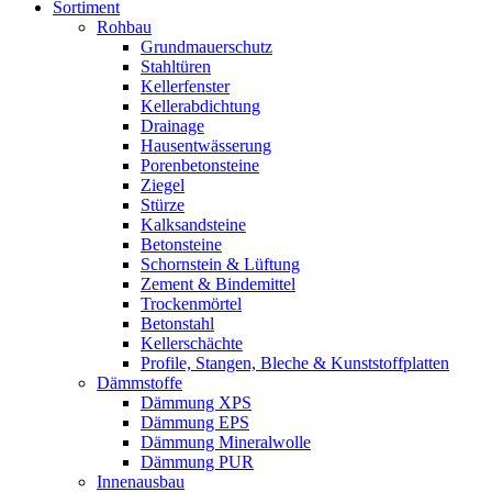
Sortiment
Rohbau
Grundmauerschutz
Stahltüren
Kellerfenster
Kellerabdichtung
Drainage
Hausentwässerung
Porenbetonsteine
Ziegel
Stürze
Kalksandsteine
Betonsteine
Schornstein & Lüftung
Zement & Bindemittel
Trockenmörtel
Betonstahl
Kellerschächte
Profile, Stangen, Bleche & Kunststoffplatten
Dämmstoffe
Dämmung XPS
Dämmung EPS
Dämmung Mineralwolle
Dämmung PUR
Innenausbau