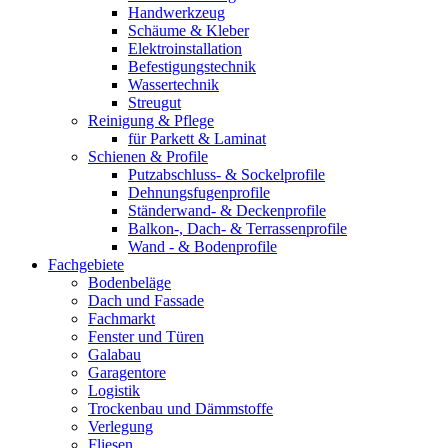
Handwerkzeug
Schäume & Kleber
Elektroinstallation
Befestigungstechnik
Wassertechnik
Streugut
Reinigung & Pflege
für Parkett & Laminat
Schienen & Profile
Putzabschluss- & Sockelprofile
Dehnungsfugenprofile
Ständerwand- & Deckenprofile
Balkon-, Dach- & Terrassenprofile
Wand - & Bodenprofile
Fachgebiete
Bodenbeläge
Dach und Fassade
Fachmarkt
Fenster und Türen
Galabau
Garagentore
Logistik
Trockenbau und Dämmstoffe
Verlegung
Fliesen