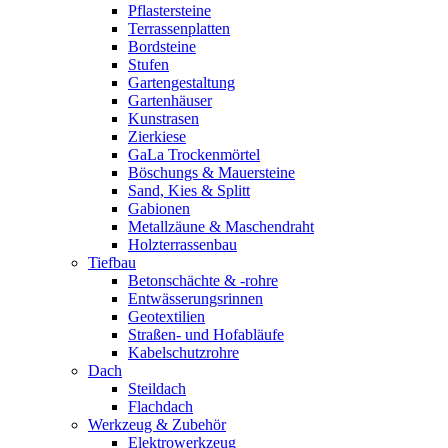
Pflastersteine
Terrassenplatten
Bordsteine
Stufen
Gartengestaltung
Gartenhäuser
Kunstrasen
Zierkiese
GaLa Trockenmörtel
Böschungs & Mauersteine
Sand, Kies & Splitt
Gabionen
Metallzäune & Maschendraht
Holzterrassenbau
Tiefbau
Betonschächte & -rohre
Entwässerungsrinnen
Geotextilien
Straßen- und Hofabläufe
Kabelschutzrohre
Dach
Steildach
Flachdach
Werkzeug & Zubehör
Elektrowerkzeug