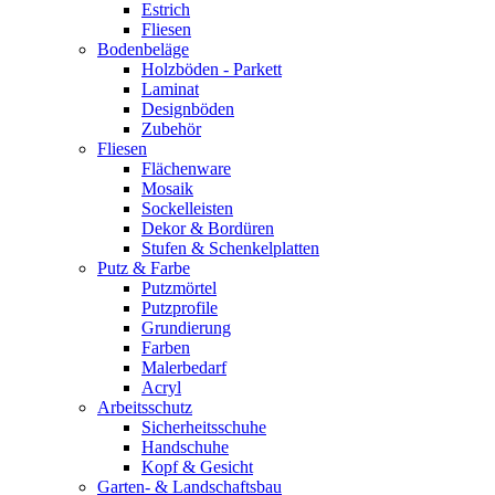
Estrich
Fliesen
Bodenbeläge
Holzböden - Parkett
Laminat
Designböden
Zubehör
Fliesen
Flächenware
Mosaik
Sockelleisten
Dekor & Bordüren
Stufen & Schenkelplatten
Putz & Farbe
Putzmörtel
Putzprofile
Grundierung
Farben
Malerbedarf
Acryl
Arbeitsschutz
Sicherheitsschuhe
Handschuhe
Kopf & Gesicht
Garten- & Landschaftsbau