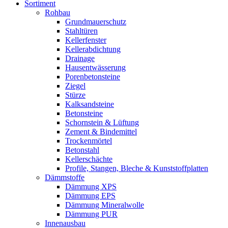
Sortiment
Rohbau
Grundmauerschutz
Stahltüren
Kellerfenster
Kellerabdichtung
Drainage
Hausentwässerung
Porenbetonsteine
Ziegel
Stürze
Kalksandsteine
Betonsteine
Schornstein & Lüftung
Zement & Bindemittel
Trockenmörtel
Betonstahl
Kellerschächte
Profile, Stangen, Bleche & Kunststoffplatten
Dämmstoffe
Dämmung XPS
Dämmung EPS
Dämmung Mineralwolle
Dämmung PUR
Innenausbau