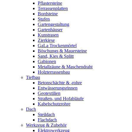
Pflastersteine
Terrassenplatten
Bordsteine
Stufen
Gartengestaltung
Gartenhäuser
Kunstrasen
Zierkiese
GaLa Trockenmörtel
Böschungs & Mauersteine
Sand, Kies & Splitt
Gabionen
Metallzäune & Maschendraht
Holzterrassenbau
Tiefbau
Betonschächte & -rohre
Entwässerungsrinnen
Geotextilien
Straßen- und Hofabläufe
Kabelschutzrohre
Dach
Steildach
Flachdach
Werkzeug & Zubehör
Elektrowerkzeug