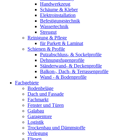
Handwerkzeug
Schäume & Kleber
Elektroinstallation
Befestigungstechnik
Wassertechnik
Streugut
Reinigung & Pflege
für Parkett & Laminat
Schienen & Profile
Putzabschluss- & Sockelprofile
Dehnungsfugenprofile
Ständerwand- & Deckenprofile
Balkon-, Dach- & Terrassenprofile
Wand - & Bodenprofile
Fachgebiete
Bodenbeläge
Dach und Fassade
Fachmarkt
Fenster und Türen
Galabau
Garagentore
Logistik
Trockenbau und Dämmstoffe
Verlegung
Fliesen