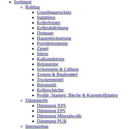
Sortiment
Rohbau
Grundmauerschutz
Stahltüren
Kellerfenster
Kellerabdichtung
Drainage
Hausentwässerung
Porenbetonsteine
Ziegel
Stürze
Kalksandsteine
Betonsteine
Schornstein & Lüftung
Zement & Bindemittel
Trockenmörtel
Betonstahl
Kellerschächte
Profile, Stangen, Bleche & Kunststoffplatten
Dämmstoffe
Dämmung XPS
Dämmung EPS
Dämmung Mineralwolle
Dämmung PUR
Innenausbau