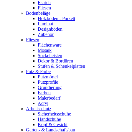
Estrich
Fliesen
Bodenbeläge
Holzböden - Parkett
Laminat
Designböden
Zubehör
Fliesen
Flächenware
Mosaik
Sockelleisten
Dekor & Bordüren
Stufen & Schenkelplatten
Putz & Farbe
Putzmörtel
Putzprofile
Grundierung
Farben
Malerbedarf
Acryl
Arbeitsschutz
Sicherheitsschuhe
Handschuhe
Kopf & Gesicht
Garten- & Landschaftsbau