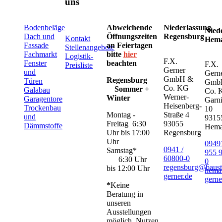
uns
Bodenbeläge
Abweichende
Niederlassung
Nied
Dach und
Öffnungszeiten
Regensburg
Kontakt
Hem
Fassade
an Feiertagen
Stellenangebote
Fachmarkt
bitte
hier
Logistik-
F.X.
Fenster
beachten
F.X.
Preisliste
Gerner
und
Gern
GmbH &
Regensburg
Türen
Gmb
Co. KG
Sommer +
Galabau
Co. 
Werner-
Winter
Garagentore
Garni
Heisenberg-
Trockenbau
10
Montag -
Straße 4
und
9315
Freitag 6:30
93055
Dämmstoffe
Hem
Uhr bis 17:00
Regensburg
Uhr
09491
0941 /
Samstag*
955 
60800-0
6:30 Uhr
0
regensburg@baust
bis 12:00 Uhr
hema
gerner.de
gerne
*
Keine
Beratung in
unseren
Ausstellungen
möglich. Nutzen