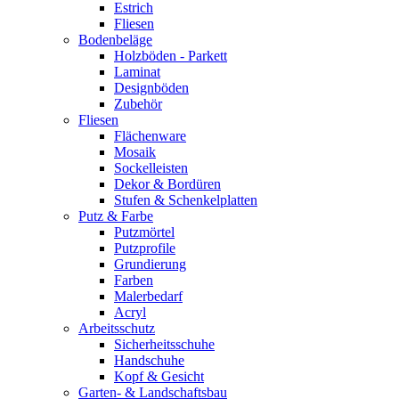
Estrich
Fliesen
Bodenbeläge
Holzböden - Parkett
Laminat
Designböden
Zubehör
Fliesen
Flächenware
Mosaik
Sockelleisten
Dekor & Bordüren
Stufen & Schenkelplatten
Putz & Farbe
Putzmörtel
Putzprofile
Grundierung
Farben
Malerbedarf
Acryl
Arbeitsschutz
Sicherheitsschuhe
Handschuhe
Kopf & Gesicht
Garten- & Landschaftsbau