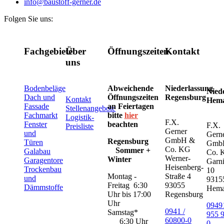
info@baustoff-gerner.de
Folgen Sie uns:
Fachgebiete
Über
Öffnungszeiten
Kontakt
uns
Bodenbeläge
Abweichende
Niederlassung
Nied
Dach und
Öffnungszeiten
Regensburg
Kontakt
Hem
Fassade
an Feiertagen
Stellenangebote
Fachmarkt
bitte
hier
Logistik-
F.X.
Fenster
beachten
F.X.
Preisliste
Gerner
und
Gern
GmbH &
Regensburg
Türen
Gmb
Co. KG
Sommer +
Galabau
Co. 
Werner-
Winter
Garagentore
Garni
Heisenberg-
Trockenbau
10
Montag -
Straße 4
und
9315
Freitag 6:30
93055
Dämmstoffe
Hem
Uhr bis 17:00
Regensburg
Uhr
09491
0941 /
Samstag*
955 
60800-0
6:30 Uhr
0