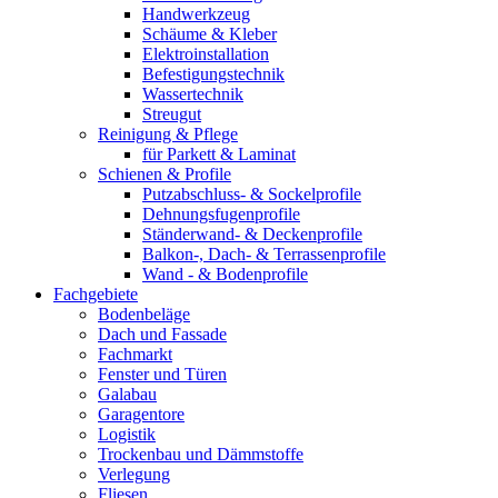
Handwerkzeug
Schäume & Kleber
Elektroinstallation
Befestigungstechnik
Wassertechnik
Streugut
Reinigung & Pflege
für Parkett & Laminat
Schienen & Profile
Putzabschluss- & Sockelprofile
Dehnungsfugenprofile
Ständerwand- & Deckenprofile
Balkon-, Dach- & Terrassenprofile
Wand - & Bodenprofile
Fachgebiete
Bodenbeläge
Dach und Fassade
Fachmarkt
Fenster und Türen
Galabau
Garagentore
Logistik
Trockenbau und Dämmstoffe
Verlegung
Fliesen