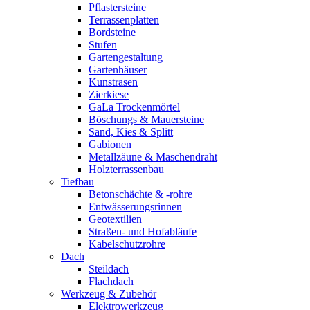
Pflastersteine
Terrassenplatten
Bordsteine
Stufen
Gartengestaltung
Gartenhäuser
Kunstrasen
Zierkiese
GaLa Trockenmörtel
Böschungs & Mauersteine
Sand, Kies & Splitt
Gabionen
Metallzäune & Maschendraht
Holzterrassenbau
Tiefbau
Betonschächte & -rohre
Entwässerungsrinnen
Geotextilien
Straßen- und Hofabläufe
Kabelschutzrohre
Dach
Steildach
Flachdach
Werkzeug & Zubehör
Elektrowerkzeug