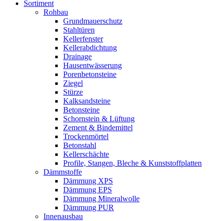
Sortiment
Rohbau
Grundmauerschutz
Stahltüren
Kellerfenster
Kellerabdichtung
Drainage
Hausentwässerung
Porenbetonsteine
Ziegel
Stürze
Kalksandsteine
Betonsteine
Schornstein & Lüftung
Zement & Bindemittel
Trockenmörtel
Betonstahl
Kellerschächte
Profile, Stangen, Bleche & Kunststoffplatten
Dämmstoffe
Dämmung XPS
Dämmung EPS
Dämmung Mineralwolle
Dämmung PUR
Innenausbau