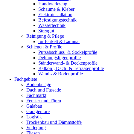
Handwerkzeug
Schäume & Kleber
Elektroinstallation
Befestigungstechnik
Wassertechnik
Streugut
Reinigung & Pflege
für Parkett & Laminat
Schienen & Profile
Putzabschluss- & Sockelprofile
Dehnungsfugenprofile
Ständerwand- & Deckenprofile
Balkon-, Dach- & Terrassenprofile
Wand - & Bodenprofile
Fachgebiete
Bodenbeläge
Dach und Fassade
Fachmarkt
Fenster und Türen
Galabau
Garagentore
Logistik
Trockenbau und Dämmstoffe
Verlegung
Fliesen