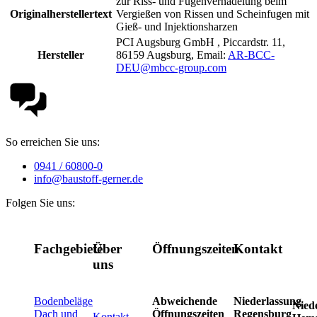
zur Riss- und Fugenvernadelung beim
Originalherstellertext
Vergießen von Rissen und Scheinfugen mit
Gieß- und Injektionsharzen
PCI Augsburg GmbH , Piccardstr. 11,
Hersteller
86159 Augsburg, Email:
AR-BCC-
DEU@mbcc-group.com
So erreichen Sie uns:
0941 / 60800-0
info@baustoff-gerner.de
Folgen Sie uns:
Fachgebiete
Über
Öffnungszeiten
Kontakt
uns
Bodenbeläge
Abweichende
Niederlassung
Nied
Dach und
Öffnungszeiten
Regensburg
Kontakt