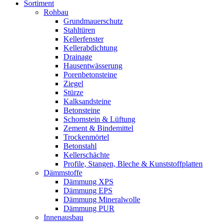
Sortiment
Rohbau
Grundmauerschutz
Stahltüren
Kellerfenster
Kellerabdichtung
Drainage
Hausentwässerung
Porenbetonsteine
Ziegel
Stürze
Kalksandsteine
Betonsteine
Schornstein & Lüftung
Zement & Bindemittel
Trockenmörtel
Betonstahl
Kellerschächte
Profile, Stangen, Bleche & Kunststoffplatten
Dämmstoffe
Dämmung XPS
Dämmung EPS
Dämmung Mineralwolle
Dämmung PUR
Innenausbau