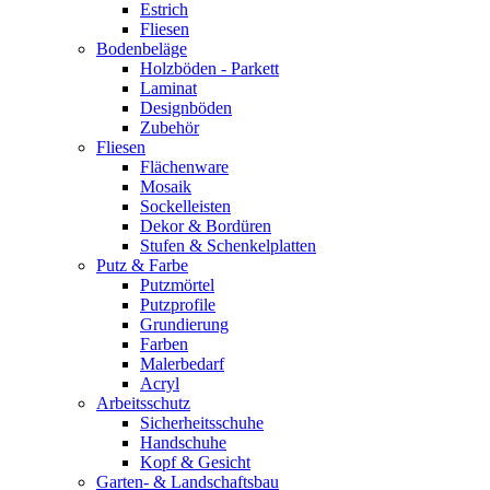
Estrich
Fliesen
Bodenbeläge
Holzböden - Parkett
Laminat
Designböden
Zubehör
Fliesen
Flächenware
Mosaik
Sockelleisten
Dekor & Bordüren
Stufen & Schenkelplatten
Putz & Farbe
Putzmörtel
Putzprofile
Grundierung
Farben
Malerbedarf
Acryl
Arbeitsschutz
Sicherheitsschuhe
Handschuhe
Kopf & Gesicht
Garten- & Landschaftsbau