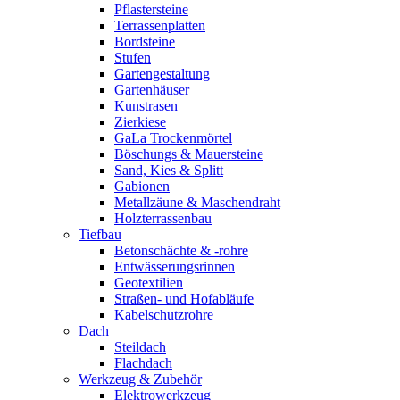
Pflastersteine
Terrassenplatten
Bordsteine
Stufen
Gartengestaltung
Gartenhäuser
Kunstrasen
Zierkiese
GaLa Trockenmörtel
Böschungs & Mauersteine
Sand, Kies & Splitt
Gabionen
Metallzäune & Maschendraht
Holzterrassenbau
Tiefbau
Betonschächte & -rohre
Entwässerungsrinnen
Geotextilien
Straßen- und Hofabläufe
Kabelschutzrohre
Dach
Steildach
Flachdach
Werkzeug & Zubehör
Elektrowerkzeug