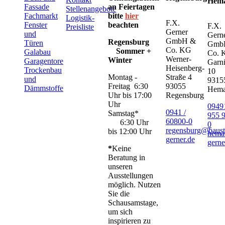
Hem
Fassade
an Feiertagen
Stellenangebote
Fachmarkt
bitte
hier
Logistik-
F.X.
Fenster
beachten
F.X.
Preisliste
Gerner
und
Gern
GmbH &
Regensburg
Türen
Gmb
Co. KG
Sommer +
Galabau
Co. 
Werner-
Winter
Garagentore
Garni
Heisenberg-
Trockenbau
10
Montag -
Straße 4
und
9315
Freitag 6:30
93055
Dämmstoffe
Hem
Uhr bis 17:00
Regensburg
Uhr
09491
0941 /
Samstag*
955 
60800-0
6:30 Uhr
0
regensburg@baust
bis 12:00 Uhr
hema
gerner.de
gerne
*
Keine
Beratung in
unseren
Ausstellungen
möglich. Nutzen
Sie die
Schausamstage,
um sich
inspirieren zu