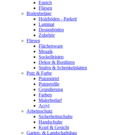
Estrich
Fliesen
Bodenbeläge
Holzböden - Parkett
Laminat
Designböden
Zubehör
Fliesen
Flächenware
Mosaik
Sockelleisten
Dekor & Bordüren
Stufen & Schenkelplatten
Putz & Farbe
Putzmörtel
Putzprofile
Grundierung
Farben
Malerbedarf
Acryl
Arbeitsschutz
Sicherheitsschuhe
Handschuhe
Kopf & Gesicht
Garten- & Landschaftsbau