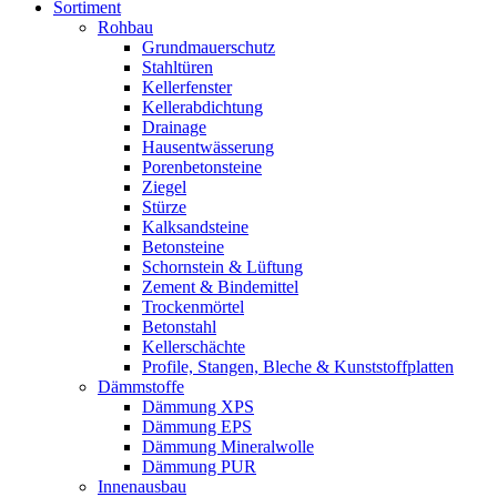
Sortiment
Rohbau
Grundmauerschutz
Stahltüren
Kellerfenster
Kellerabdichtung
Drainage
Hausentwässerung
Porenbetonsteine
Ziegel
Stürze
Kalksandsteine
Betonsteine
Schornstein & Lüftung
Zement & Bindemittel
Trockenmörtel
Betonstahl
Kellerschächte
Profile, Stangen, Bleche & Kunststoffplatten
Dämmstoffe
Dämmung XPS
Dämmung EPS
Dämmung Mineralwolle
Dämmung PUR
Innenausbau