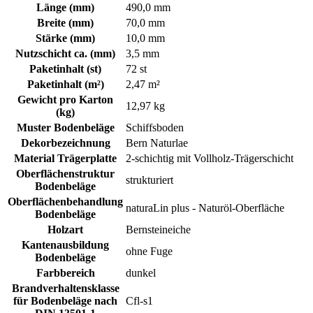
Länge (mm)
490,0 mm
Breite (mm)
70,0 mm
Stärke (mm)
10,0 mm
Nutzschicht ca. (mm)
3,5 mm
Paketinhalt (st)
72 st
Paketinhalt (m²)
2,47 m²
Gewicht pro Karton
12,97 kg
(kg)
Muster Bodenbeläge
Schiffsboden
Dekorbezeichnung
Bern Naturlae
Material Trägerplatte
2-schichtig mit Vollholz-Trägerschicht
Oberflächenstruktur
strukturiert
Bodenbeläge
Oberflächenbehandlung
naturaLin plus - Naturöl‐Oberfläche
Bodenbeläge
Holzart
Bernsteineiche
Kantenausbildung
ohne Fuge
Bodenbeläge
Farbbereich
dunkel
Brandverhaltensklasse
für Bodenbeläge nach
Cfl-s1