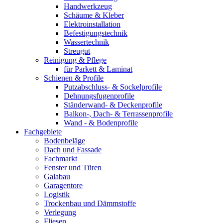
Handwerkzeug
Schäume & Kleber
Elektroinstallation
Befestigungstechnik
Wassertechnik
Streugut
Reinigung & Pflege
für Parkett & Laminat
Schienen & Profile
Putzabschluss- & Sockelprofile
Dehnungsfugenprofile
Ständerwand- & Deckenprofile
Balkon-, Dach- & Terrassenprofile
Wand - & Bodenprofile
Fachgebiete
Bodenbeläge
Dach und Fassade
Fachmarkt
Fenster und Türen
Galabau
Garagentore
Logistik
Trockenbau und Dämmstoffe
Verlegung
Fliesen