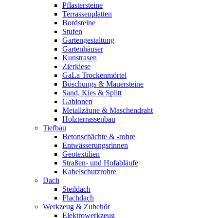
Pflastersteine
Terrassenplatten
Bordsteine
Stufen
Gartengestaltung
Gartenhäuser
Kunstrasen
Zierkiese
GaLa Trockenmörtel
Böschungs & Mauersteine
Sand, Kies & Splitt
Gabionen
Metallzäune & Maschendraht
Holzterrassenbau
Tiefbau
Betonschächte & -rohre
Entwässerungsrinnen
Geotextilien
Straßen- und Hofabläufe
Kabelschutzrohre
Dach
Steildach
Flachdach
Werkzeug & Zubehör
Elektrowerkzeug