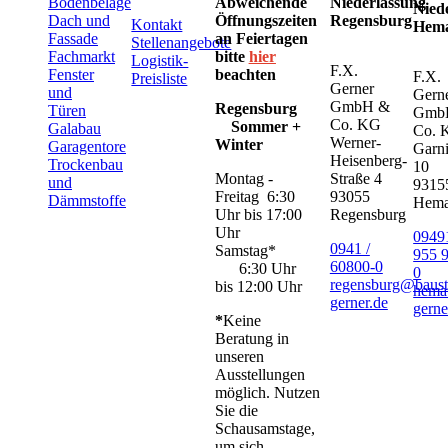
Bodenbeläge
Abweichende
Niederlassung
Nied
Dach und
Öffnungszeiten
Regensburg
Kontakt
Hem
Fassade
an Feiertagen
Stellenangebote
Fachmarkt
bitte
hier
Logistik-
F.X.
Fenster
beachten
F.X.
Preisliste
Gerner
und
Gern
GmbH &
Regensburg
Türen
Gmb
Co. KG
Sommer +
Galabau
Co. 
Werner-
Winter
Garagentore
Garni
Heisenberg-
Trockenbau
10
Montag -
Straße 4
und
9315
Freitag 6:30
93055
Dämmstoffe
Hem
Uhr bis 17:00
Regensburg
Uhr
09491
0941 /
Samstag*
955 
60800-0
6:30 Uhr
0
regensburg@baust
bis 12:00 Uhr
hema
gerner.de
gerne
*
Keine
Beratung in
unseren
Ausstellungen
möglich. Nutzen
Sie die
Schausamstage,
um sich