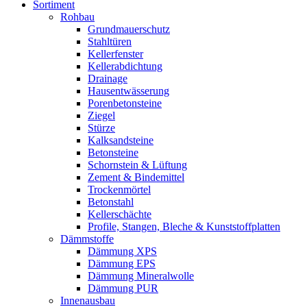
Sortiment
Rohbau
Grundmauerschutz
Stahltüren
Kellerfenster
Kellerabdichtung
Drainage
Hausentwässerung
Porenbetonsteine
Ziegel
Stürze
Kalksandsteine
Betonsteine
Schornstein & Lüftung
Zement & Bindemittel
Trockenmörtel
Betonstahl
Kellerschächte
Profile, Stangen, Bleche & Kunststoffplatten
Dämmstoffe
Dämmung XPS
Dämmung EPS
Dämmung Mineralwolle
Dämmung PUR
Innenausbau