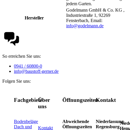
jedem Garten.
Godelmann GmbH & Co. KG ,
Industriestraße 1, 92269
Hersteller
Fensterbach, Email:
info@godelmann.de
So erreichen Sie uns:
0941 / 60800-0
info@baustoff-gerner.de
Folgen Sie uns:
Fachgebiete
Über
Öffnungszeiten
Kontakt
uns
Bodenbeläge
Abweichende
Niederlassung
Nied
Dach und
Öffnungszeiten
Regensburg
Kontakt
Hem