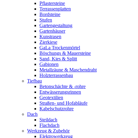
Pflastersteine
Terrassenplatten
Bordsteine
Stufen
Gartengestaltung
Gartenhäuser
Kunstrasen
Zierkiese
GaLa Trockenmörtel
Böschungs & Mauersteine
Sand, Kies & Splitt
Gabionen
Metallzäune & Maschendraht
Holzterrassenbau
Tiefbau
Betonschächte & -rohre
Entwässerungsrinnen
Geotextilien
Straßen- und Hofabläufe
Kabelschutzrohre
Dach
Steildach
Flachdach
Werkzeug & Zubehör
Elektrowerkzeug