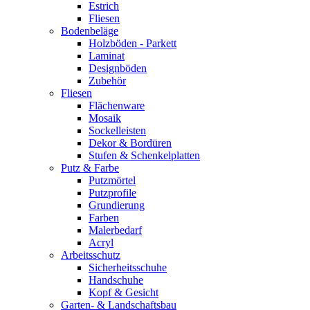
Estrich
Fliesen
Bodenbeläge
Holzböden - Parkett
Laminat
Designböden
Zubehör
Fliesen
Flächenware
Mosaik
Sockelleisten
Dekor & Bordüren
Stufen & Schenkelplatten
Putz & Farbe
Putzmörtel
Putzprofile
Grundierung
Farben
Malerbedarf
Acryl
Arbeitsschutz
Sicherheitsschuhe
Handschuhe
Kopf & Gesicht
Garten- & Landschaftsbau