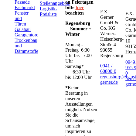
Fassade
an Feiertagen
Stellenangebote
Fachmarkt
bitte
hier
Logistik-
F.X.
Fenster
beachten
F.X.
Preisliste
Gerner
und
Gern
GmbH &
Regensburg
Türen
Gmb
Co. KG
Sommer +
Galabau
Co. 
Werner-
Winter
Garagentore
Garni
Heisenberg-
Trockenbau
10
Montag -
Straße 4
und
9315
Freitag 6:30
93055
Dämmstoffe
Hem
Uhr bis 17:00
Regensburg
Uhr
09491
0941 /
Samstag*
955 
60800-0
6:30 Uhr
0
regensburg@baust
bis 12:00 Uhr
hema
gerner.de
gerne
*
Keine
Beratung in
unseren
Ausstellungen
möglich. Nutzen
Sie die
Schausamstage,
um sich
inspirieren zu