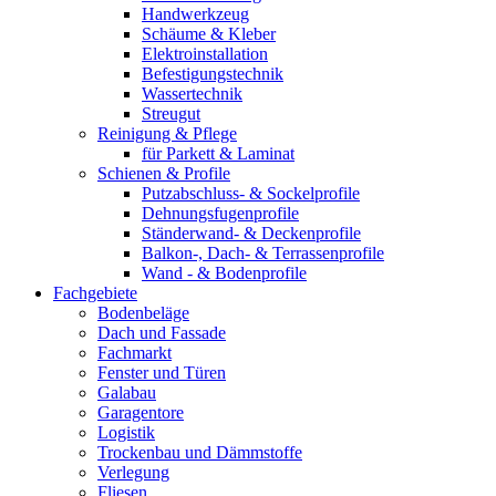
Handwerkzeug
Schäume & Kleber
Elektroinstallation
Befestigungstechnik
Wassertechnik
Streugut
Reinigung & Pflege
für Parkett & Laminat
Schienen & Profile
Putzabschluss- & Sockelprofile
Dehnungsfugenprofile
Ständerwand- & Deckenprofile
Balkon-, Dach- & Terrassenprofile
Wand - & Bodenprofile
Fachgebiete
Bodenbeläge
Dach und Fassade
Fachmarkt
Fenster und Türen
Galabau
Garagentore
Logistik
Trockenbau und Dämmstoffe
Verlegung
Fliesen