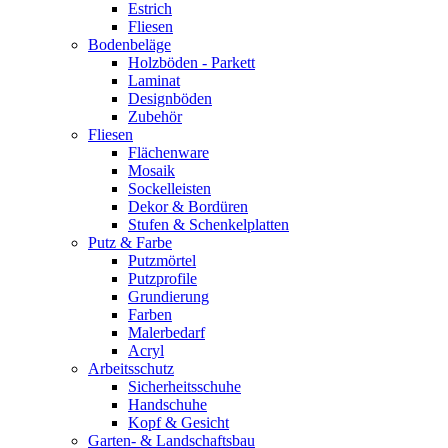
Estrich
Fliesen
Bodenbeläge
Holzböden - Parkett
Laminat
Designböden
Zubehör
Fliesen
Flächenware
Mosaik
Sockelleisten
Dekor & Bordüren
Stufen & Schenkelplatten
Putz & Farbe
Putzmörtel
Putzprofile
Grundierung
Farben
Malerbedarf
Acryl
Arbeitsschutz
Sicherheitsschuhe
Handschuhe
Kopf & Gesicht
Garten- & Landschaftsbau