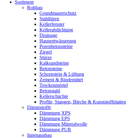
Sortiment
Rohbau
Grundmauerschutz
Stahltüren
Kellerfenster
Kellerabdichtung
Drainage
Hausentwässerung
Porenbetonsteine
Ziegel
Stürze
Kalksandsteine
Betonsteine
Schornstein & Lüftung
Zement & Bindemittel
Trockenmörtel
Betonstahl
Kellerschächte
Profile, Stangen, Bleche & Kunststoffplatten
Dämmstoffe
Dämmung XPS
Dämmung EPS
Dämmung Mineralwolle
Dämmung PUR
Innenausbau