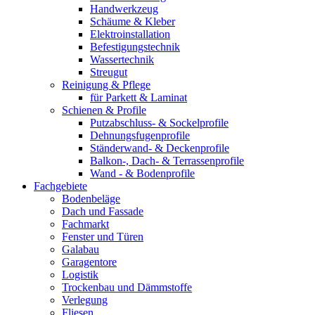
Handwerkzeug
Schäume & Kleber
Elektroinstallation
Befestigungstechnik
Wassertechnik
Streugut
Reinigung & Pflege
für Parkett & Laminat
Schienen & Profile
Putzabschluss- & Sockelprofile
Dehnungsfugenprofile
Ständerwand- & Deckenprofile
Balkon-, Dach- & Terrassenprofile
Wand - & Bodenprofile
Fachgebiete
Bodenbeläge
Dach und Fassade
Fachmarkt
Fenster und Türen
Galabau
Garagentore
Logistik
Trockenbau und Dämmstoffe
Verlegung
Fliesen