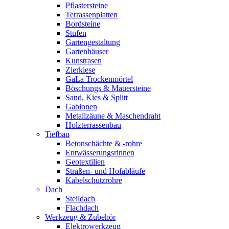
Pflastersteine
Terrassenplatten
Bordsteine
Stufen
Gartengestaltung
Gartenhäuser
Kunstrasen
Zierkiese
GaLa Trockenmörtel
Böschungs & Mauersteine
Sand, Kies & Splitt
Gabionen
Metallzäune & Maschendraht
Holzterrassenbau
Tiefbau
Betonschächte & -rohre
Entwässerungsrinnen
Geotextilien
Straßen- und Hofabläufe
Kabelschutzrohre
Dach
Steildach
Flachdach
Werkzeug & Zubehör
Elektrowerkzeug