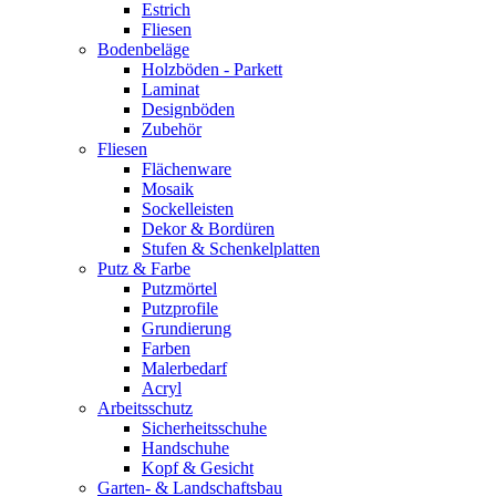
Estrich
Fliesen
Bodenbeläge
Holzböden - Parkett
Laminat
Designböden
Zubehör
Fliesen
Flächenware
Mosaik
Sockelleisten
Dekor & Bordüren
Stufen & Schenkelplatten
Putz & Farbe
Putzmörtel
Putzprofile
Grundierung
Farben
Malerbedarf
Acryl
Arbeitsschutz
Sicherheitsschuhe
Handschuhe
Kopf & Gesicht
Garten- & Landschaftsbau