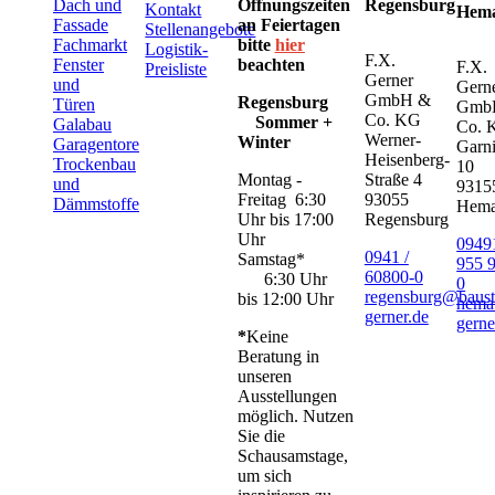
Dach und
Öffnungszeiten
Regensburg
Kontakt
Hem
Fassade
an Feiertagen
Stellenangebote
Fachmarkt
bitte
hier
Logistik-
F.X.
Fenster
beachten
F.X.
Preisliste
Gerner
und
Gern
GmbH &
Regensburg
Türen
Gmb
Co. KG
Sommer +
Galabau
Co. 
Werner-
Winter
Garagentore
Garni
Heisenberg-
Trockenbau
10
Montag -
Straße 4
und
9315
Freitag 6:30
93055
Dämmstoffe
Hem
Uhr bis 17:00
Regensburg
Uhr
09491
0941 /
Samstag*
955 
60800-0
6:30 Uhr
0
regensburg@baust
bis 12:00 Uhr
hema
gerner.de
gerne
*
Keine
Beratung in
unseren
Ausstellungen
möglich. Nutzen
Sie die
Schausamstage,
um sich