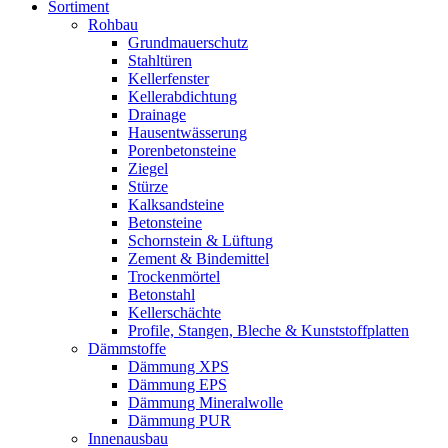
Sortiment
Rohbau
Grundmauerschutz
Stahltüren
Kellerfenster
Kellerabdichtung
Drainage
Hausentwässerung
Porenbetonsteine
Ziegel
Stürze
Kalksandsteine
Betonsteine
Schornstein & Lüftung
Zement & Bindemittel
Trockenmörtel
Betonstahl
Kellerschächte
Profile, Stangen, Bleche & Kunststoffplatten
Dämmstoffe
Dämmung XPS
Dämmung EPS
Dämmung Mineralwolle
Dämmung PUR
Innenausbau