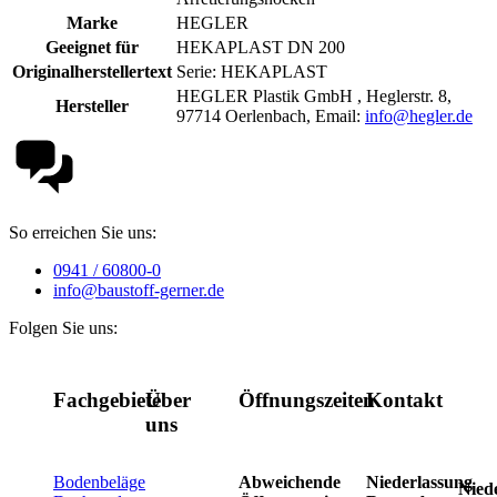
Marke
HEGLER
Geeignet für
HEKAPLAST DN 200
Originalherstellertext
Serie: HEKAPLAST
HEGLER Plastik GmbH , Heglerstr. 8,
Hersteller
97714 Oerlenbach, Email:
info@hegler.de
So erreichen Sie uns:
0941 / 60800-0
info@baustoff-gerner.de
Folgen Sie uns:
Fachgebiete
Über
Öffnungszeiten
Kontakt
uns
Bodenbeläge
Abweichende
Niederlassung
Nied