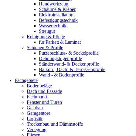
Handwerkzeug
Schäume & Kleber
Elektroinstallation
Befestigungstechnik
Wassertechnik
Streugut
Reinigung & Pflege
für Parkett & Laminat
Schienen & Profile
Putzabschluss- & Sockelprofile
Dehnungsfugenprofile
Ständerwand- & Deckenprofile
Balkon-, Dach- & Terrassenprofile
Wand - & Bodenprofile
Fachgebiete
Bodenbeläge
Dach und Fassade
Fachmarkt
Fenster und Türen
Galabau
Garagentore
Logistik
Trockenbau und Dämmstoffe
Verlegung
Fliesen