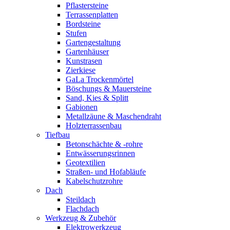
Pflastersteine
Terrassenplatten
Bordsteine
Stufen
Gartengestaltung
Gartenhäuser
Kunstrasen
Zierkiese
GaLa Trockenmörtel
Böschungs & Mauersteine
Sand, Kies & Splitt
Gabionen
Metallzäune & Maschendraht
Holzterrassenbau
Tiefbau
Betonschächte & -rohre
Entwässerungsrinnen
Geotextilien
Straßen- und Hofabläufe
Kabelschutzrohre
Dach
Steildach
Flachdach
Werkzeug & Zubehör
Elektrowerkzeug