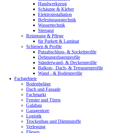
Handwerkzeug
Schäume & Kleber
Elektroinstallation
Befestigungstechnik
Wassertechnik
Streugut
Reinigung & Pflege
für Parkett & Laminat
Schienen & Profile
Putzabschluss- & Sockelprofile
Dehnungsfugenprofile
Ständerwand- & Deckenprofile
Balkon-, Dach- & Terrassenprofile
Wand - & Bodenprofile
Fachgebiete
Bodenbeläge
Dach und Fassade
Fachmarkt
Fenster und Türen
Galabau
Garagentore
Logistik
Trockenbau und Dämmstoffe
Verlegung
Fliesen