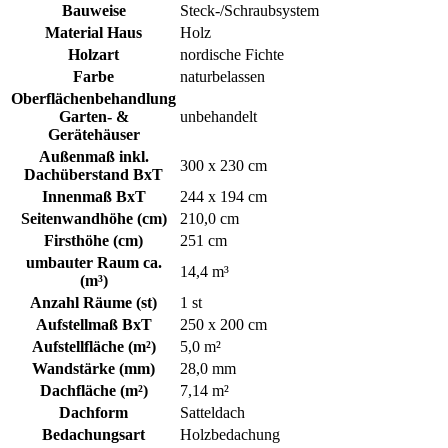
Bauweise
Steck-/Schraubsystem
Material Haus
Holz
Holzart
nordische Fichte
Farbe
naturbelassen
Oberflächenbehandlung
Garten- &
unbehandelt
Gerätehäuser
Außenmaß inkl.
300 x 230 cm
Dachüberstand BxT
Innenmaß BxT
244 x 194 cm
Seitenwandhöhe (cm)
210,0 cm
Firsthöhe (cm)
251 cm
umbauter Raum ca.
14,4 m³
(m³)
Anzahl Räume (st)
1 st
Aufstellmaß BxT
250 x 200 cm
Aufstellfläche (m²)
5,0 m²
Wandstärke (mm)
28,0 mm
Dachfläche (m²)
7,14 m²
Dachform
Satteldach
Bedachungsart
Holzbedachung