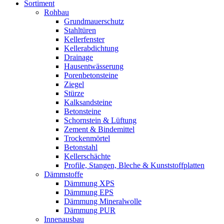
Sortiment
Rohbau
Grundmauerschutz
Stahltüren
Kellerfenster
Kellerabdichtung
Drainage
Hausentwässerung
Porenbetonsteine
Ziegel
Stürze
Kalksandsteine
Betonsteine
Schornstein & Lüftung
Zement & Bindemittel
Trockenmörtel
Betonstahl
Kellerschächte
Profile, Stangen, Bleche & Kunststoffplatten
Dämmstoffe
Dämmung XPS
Dämmung EPS
Dämmung Mineralwolle
Dämmung PUR
Innenausbau