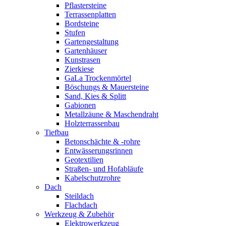
Pflastersteine
Terrassenplatten
Bordsteine
Stufen
Gartengestaltung
Gartenhäuser
Kunstrasen
Zierkiese
GaLa Trockenmörtel
Böschungs & Mauersteine
Sand, Kies & Splitt
Gabionen
Metallzäune & Maschendraht
Holzterrassenbau
Tiefbau
Betonschächte & -rohre
Entwässerungsrinnen
Geotextilien
Straßen- und Hofabläufe
Kabelschutzrohre
Dach
Steildach
Flachdach
Werkzeug & Zubehör
Elektrowerkzeug