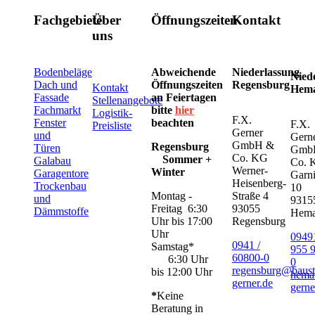
Fachgebiete
Über
Öffnungszeiten
Kontakt
uns
Bodenbeläge
Abweichende
Niederlassung
Nied
Dach und
Öffnungszeiten
Regensburg
Kontakt
Hem
Fassade
an Feiertagen
Stellenangebote
Fachmarkt
bitte
hier
Logistik-
F.X.
Fenster
beachten
F.X.
Preisliste
Gerner
und
Gern
GmbH &
Regensburg
Türen
Gmb
Co. KG
Sommer +
Galabau
Co. 
Werner-
Winter
Garagentore
Garni
Heisenberg-
Trockenbau
10
Montag -
Straße 4
und
9315
Freitag 6:30
93055
Dämmstoffe
Hem
Uhr bis 17:00
Regensburg
Uhr
09491
0941 /
Samstag*
955 
60800-0
6:30 Uhr
0
regensburg@baust
bis 12:00 Uhr
hema
gerner.de
gerne
*
Keine
Beratung in