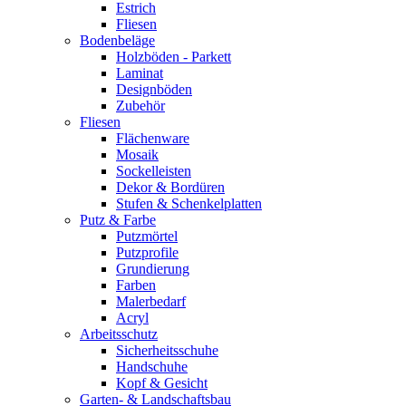
Estrich
Fliesen
Bodenbeläge
Holzböden - Parkett
Laminat
Designböden
Zubehör
Fliesen
Flächenware
Mosaik
Sockelleisten
Dekor & Bordüren
Stufen & Schenkelplatten
Putz & Farbe
Putzmörtel
Putzprofile
Grundierung
Farben
Malerbedarf
Acryl
Arbeitsschutz
Sicherheitsschuhe
Handschuhe
Kopf & Gesicht
Garten- & Landschaftsbau