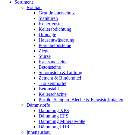
Sortiment
Rohbau
Grundmauerschutz
Stahltüren
Kellerfenster
Kellerabdichtung
Drainage
Hausentwässerung
Porenbetonsteine
Ziegel
Stürze
Kalksandsteine
Betonsteine
Schornstein & Lüftung
Zement & Bindemittel
Trockenmörtel
Betonstahl
Kellerschächte
Profile, Stangen, Bleche & Kunststoffplatten
Dämmstoffe
Dämmung XPS
Dämmung EPS
Dämmung Mineralwolle
Dämmung PUR
Innenausbau