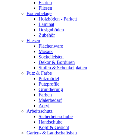
Estrich
Fliesen
Bodenbeläge
Holzböden - Parkett
Laminat
Designböden
Zubehör
Fliesen
Flächenware
Mosaik
Sockelleisten
Dekor & Bordüren
Stufen & Schenkelplatten
Putz & Farbe
Putzmörtel
Putzprofile
Grundierung
Farben
Malerbedarf
Acryl
Arbeitsschutz
Sicherheitsschuhe
Handschuhe
Kopf & Gesicht
Garten- & Landschaftsbau