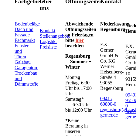
Fachgebiete
Über
Öffnungszeiten
Kontakt
uns
Bodenbeläge
Abweichende
Niederlassung
Nied
Dach und
Öffnungszeiten
Regensburg
Kontakt
Hem
Fassade
an Feiertagen
Stellenangebote
Fachmarkt
bitte
hier
Logistik-
F.X.
Fenster
beachten
F.X.
Preisliste
Gerner
und
Gern
GmbH &
Regensburg
Türen
Gmb
Co. KG
Sommer +
Galabau
Co. 
Werner-
Winter
Garagentore
Garni
Heisenberg-
Trockenbau
10
Montag -
Straße 4
und
9315
Freitag 6:30
93055
Dämmstoffe
Hem
Uhr bis 17:00
Regensburg
Uhr
09491
0941 /
Samstag*
955 
60800-0
6:30 Uhr
0
regensburg@baust
bis 12:00 Uhr
hema
gerner.de
gerne
*
Keine
Beratung in
unseren