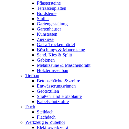
Pflastersteine
Terrassenplatten
Bordsteine
Stufen
Gartengestaltung
Gartenhäuser
Kunstrasen
Zierkiese
GaLa Trockenmörtel
Böschungs & Mauersteine
Sand, Kies & Splitt
Gabionen
Metallzäune & Maschendraht
Holzterrassenbau
Tiefbau
Betonschächte & -rohre
Entwässerungsrinnen
Geotextilien
Straßen- und Hofabläufe
Kabelschutzrohre
Dach
Steildach
Flachdach
Werkzeug & Zubehör
Elektrowerkzeug