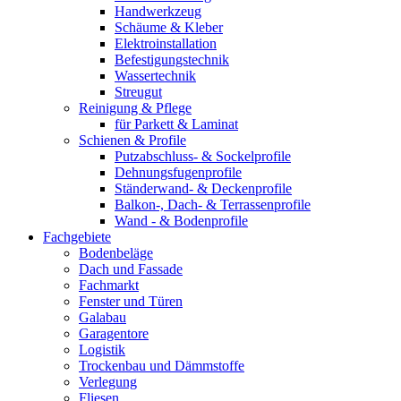
Handwerkzeug
Schäume & Kleber
Elektroinstallation
Befestigungstechnik
Wassertechnik
Streugut
Reinigung & Pflege
für Parkett & Laminat
Schienen & Profile
Putzabschluss- & Sockelprofile
Dehnungsfugenprofile
Ständerwand- & Deckenprofile
Balkon-, Dach- & Terrassenprofile
Wand - & Bodenprofile
Fachgebiete
Bodenbeläge
Dach und Fassade
Fachmarkt
Fenster und Türen
Galabau
Garagentore
Logistik
Trockenbau und Dämmstoffe
Verlegung
Fliesen