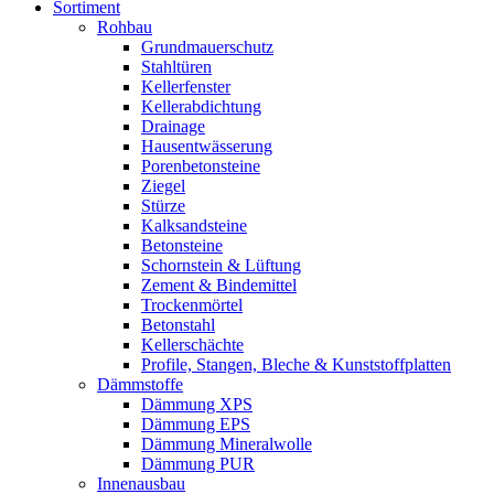
Sortiment
Rohbau
Grundmauerschutz
Stahltüren
Kellerfenster
Kellerabdichtung
Drainage
Hausentwässerung
Porenbetonsteine
Ziegel
Stürze
Kalksandsteine
Betonsteine
Schornstein & Lüftung
Zement & Bindemittel
Trockenmörtel
Betonstahl
Kellerschächte
Profile, Stangen, Bleche & Kunststoffplatten
Dämmstoffe
Dämmung XPS
Dämmung EPS
Dämmung Mineralwolle
Dämmung PUR
Innenausbau