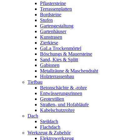
Pflastersteine
Terrassenplatten
Bordsteine
Stufen
Gartengestaltung
Gartenhäuser
Kunstrasen
Zierkiese
GaLa Trockenmörtel
Böschungs & Mauersteine
Sand, Kies & Splitt
Gabionen
Metallzäune & Maschendraht
Holzterrassenbau
Tiefbau
Betonschächte & -rohre
Entwässerungsrinnen
Geotextilien
Straßen- und Hofabläufe
Kabelschutzrohre
Dach
Steildach
Flachdach
Werkzeug & Zubehör
Elektrowerkzeug