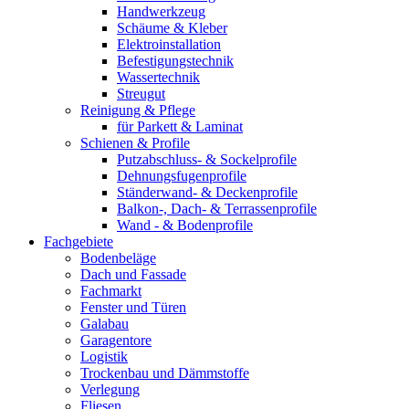
Handwerkzeug
Schäume & Kleber
Elektroinstallation
Befestigungstechnik
Wassertechnik
Streugut
Reinigung & Pflege
für Parkett & Laminat
Schienen & Profile
Putzabschluss- & Sockelprofile
Dehnungsfugenprofile
Ständerwand- & Deckenprofile
Balkon-, Dach- & Terrassenprofile
Wand - & Bodenprofile
Fachgebiete
Bodenbeläge
Dach und Fassade
Fachmarkt
Fenster und Türen
Galabau
Garagentore
Logistik
Trockenbau und Dämmstoffe
Verlegung
Fliesen