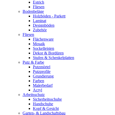
Estrich
Fliesen
Bodenbeläge
Holzböden - Parkett
Laminat
Designböden
Zubehör
Fliesen
Flächenware
Mosaik
Sockelleisten
Dekor & Bordüren
Stufen & Schenkelplatten
Putz & Farbe
Putzmörtel
Putzprofile
Grundierung
Farben
Malerbedarf
Acryl
Arbeitsschutz
Sicherheitsschuhe
Handschuhe
Kopf & Gesicht
Garten- & Landschaftsbau