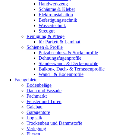
Handwerkzeug
Schäume & Kleber
Elektroinstallation
Befestigungstechnik
Wassertechnik
Streugut
Reinigung & Pflege
für Parkett & Laminat
Schienen & Profile
Putzabschluss- & Sockelprofile
Dehnungsfugenprofile
Ständerwand- & Deckenprofile
Balkon-, Dach- & Terrassenprofile
Wand - & Bodenprofile
Fachgebiete
Bodenbeläge
Dach und Fassade
Fachmarkt
Fenster und Türen
Galabau
Garagentore
Logistik
Trockenbau und Dämmstoffe
Verlegung
Fliesen