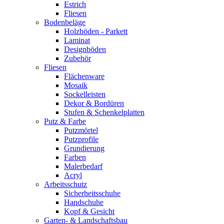
Estrich
Fliesen
Bodenbeläge
Holzböden - Parkett
Laminat
Designböden
Zubehör
Fliesen
Flächenware
Mosaik
Sockelleisten
Dekor & Bordüren
Stufen & Schenkelplatten
Putz & Farbe
Putzmörtel
Putzprofile
Grundierung
Farben
Malerbedarf
Acryl
Arbeitsschutz
Sicherheitsschuhe
Handschuhe
Kopf & Gesicht
Garten- & Landschaftsbau