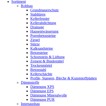
Sortiment
Rohbau
Grundmauerschutz
Stahltüren
Kellerfenster
Kellerabdichtung
Drainage
Hausentwässerung
Porenbetonsteine
Ziegel
Stürze
Kalksandsteine
Betonsteine
Schornstein & Lüftung
Zement & Bindemittel
Trockenmörtel
Betonstahl
Kellerschächte
Profile, Stangen, Bleche & Kunststoffplatten
Dämmstoffe
Dämmung XPS
Dämmung EPS
Dämmung Mineralwolle
Dämmung PUR
Innenausbau