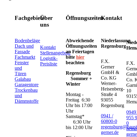
Fachgebiete
Über
Öffnungszeiten
Kontakt
uns
Bodenbeläge
Abweichende
Niederlassung
Nied
Dach und
Öffnungszeiten
Regensburg
Kontakt
Hem
Fassade
an Feiertagen
Stellenangebote
Fachmarkt
bitte
hier
Logistik-
F.X.
Fenster
beachten
F.X.
Preisliste
Gerner
und
Gern
GmbH &
Regensburg
Türen
Gmb
Co. KG
Sommer +
Galabau
Co. 
Werner-
Winter
Garagentore
Garni
Heisenberg-
Trockenbau
10
Montag -
Straße 4
und
9315
Freitag 6:30
93055
Dämmstoffe
Hem
Uhr bis 17:00
Regensburg
Uhr
09491
0941 /
Samstag*
955 
60800-0
6:30 Uhr
0
regensburg@baust
bis 12:00 Uhr
hema
gerner.de
gerne