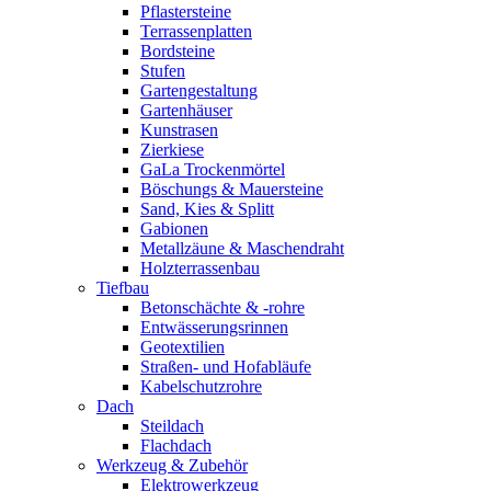
Pflastersteine
Terrassenplatten
Bordsteine
Stufen
Gartengestaltung
Gartenhäuser
Kunstrasen
Zierkiese
GaLa Trockenmörtel
Böschungs & Mauersteine
Sand, Kies & Splitt
Gabionen
Metallzäune & Maschendraht
Holzterrassenbau
Tiefbau
Betonschächte & -rohre
Entwässerungsrinnen
Geotextilien
Straßen- und Hofabläufe
Kabelschutzrohre
Dach
Steildach
Flachdach
Werkzeug & Zubehör
Elektrowerkzeug