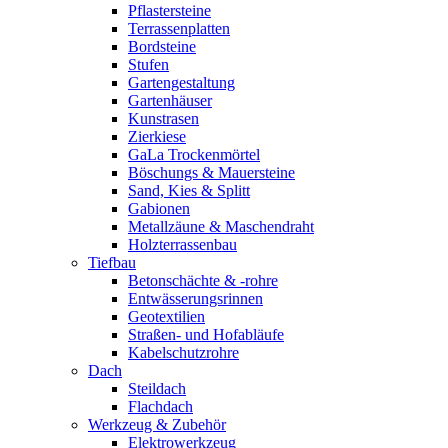
Pflastersteine
Terrassenplatten
Bordsteine
Stufen
Gartengestaltung
Gartenhäuser
Kunstrasen
Zierkiese
GaLa Trockenmörtel
Böschungs & Mauersteine
Sand, Kies & Splitt
Gabionen
Metallzäune & Maschendraht
Holzterrassenbau
Tiefbau
Betonschächte & -rohre
Entwässerungsrinnen
Geotextilien
Straßen- und Hofabläufe
Kabelschutzrohre
Dach
Steildach
Flachdach
Werkzeug & Zubehör
Elektrowerkzeug