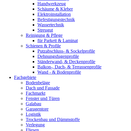
Handwerkzeug
Schäume & Kleber
Elektroinstallation
Befestigungstechnik
Wassertechnik
Streugut
Reinigung & Pflege
für Parkett & Laminat
Schienen & Profile
Putzabschluss- & Sockelprofile
Dehnungsfugenprofile
Ständerwand- & Deckenprofile
Balkon-, Dach- & Terrassenprofile
Wand - & Bodenprofile
Fachgebiete
Bodenbeläge
Dach und Fassade
Fachmarkt
Fenster und Türen
Galabau
Garagentore
Logistik
Trockenbau und Dämmstoffe
Verlegung
Fliesen