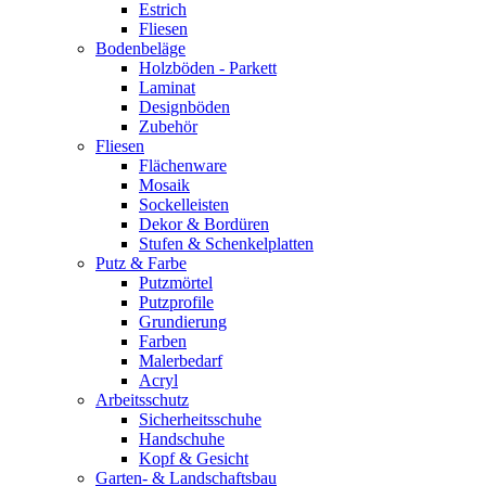
Estrich
Fliesen
Bodenbeläge
Holzböden - Parkett
Laminat
Designböden
Zubehör
Fliesen
Flächenware
Mosaik
Sockelleisten
Dekor & Bordüren
Stufen & Schenkelplatten
Putz & Farbe
Putzmörtel
Putzprofile
Grundierung
Farben
Malerbedarf
Acryl
Arbeitsschutz
Sicherheitsschuhe
Handschuhe
Kopf & Gesicht
Garten- & Landschaftsbau