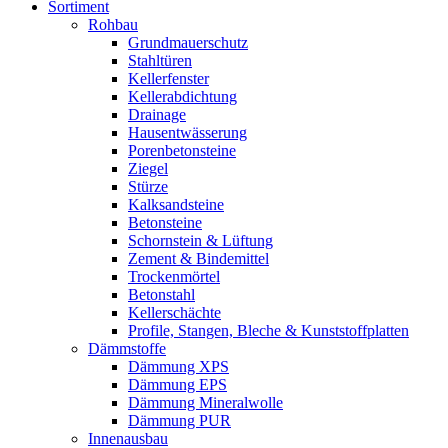
Sortiment
Rohbau
Grundmauerschutz
Stahltüren
Kellerfenster
Kellerabdichtung
Drainage
Hausentwässerung
Porenbetonsteine
Ziegel
Stürze
Kalksandsteine
Betonsteine
Schornstein & Lüftung
Zement & Bindemittel
Trockenmörtel
Betonstahl
Kellerschächte
Profile, Stangen, Bleche & Kunststoffplatten
Dämmstoffe
Dämmung XPS
Dämmung EPS
Dämmung Mineralwolle
Dämmung PUR
Innenausbau