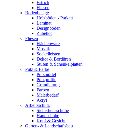
Estrich
Fliesen
Bodenbeläge
Holzböden - Parkett
Laminat
Designböden
Zubehör
Fliesen
Flächenware
Mosaik
Sockelleisten
Dekor & Bordüren
Stufen & Schenkelplatten
Putz & Farbe
Putzmörtel
Putzprofile
Grundierung
Farben
Malerbedarf
Acryl
Arbeitsschutz
Sicherheitsschuhe
Handschuhe
Kopf & Gesicht
Garten- & Landschaftsbau