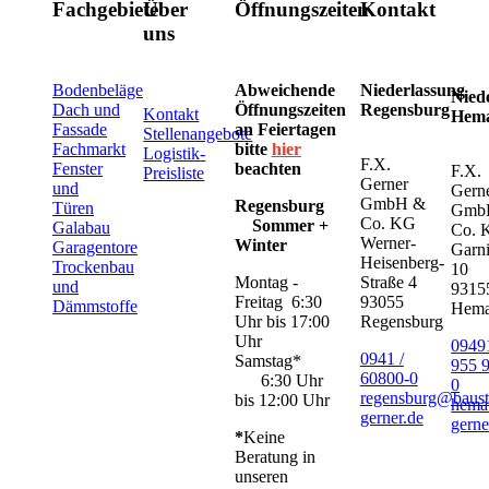
Fachgebiete
Über
Öffnungszeiten
Kontakt
uns
Bodenbeläge
Abweichende
Niederlassung
Nied
Dach und
Öffnungszeiten
Regensburg
Kontakt
Hem
Fassade
an Feiertagen
Stellenangebote
Fachmarkt
bitte
hier
Logistik-
F.X.
Fenster
beachten
F.X.
Preisliste
Gerner
und
Gern
GmbH &
Regensburg
Türen
Gmb
Co. KG
Sommer +
Galabau
Co. 
Werner-
Winter
Garagentore
Garni
Heisenberg-
Trockenbau
10
Montag -
Straße 4
und
9315
Freitag 6:30
93055
Dämmstoffe
Hem
Uhr bis 17:00
Regensburg
Uhr
09491
0941 /
Samstag*
955 
60800-0
6:30 Uhr
0
regensburg@baust
bis 12:00 Uhr
hema
gerner.de
gerne
*
Keine
Beratung in
unseren