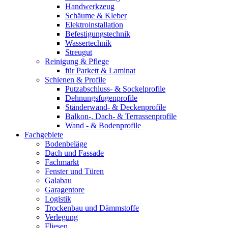
Handwerkzeug
Schäume & Kleber
Elektroinstallation
Befestigungstechnik
Wassertechnik
Streugut
Reinigung & Pflege
für Parkett & Laminat
Schienen & Profile
Putzabschluss- & Sockelprofile
Dehnungsfugenprofile
Ständerwand- & Deckenprofile
Balkon-, Dach- & Terrassenprofile
Wand - & Bodenprofile
Fachgebiete
Bodenbeläge
Dach und Fassade
Fachmarkt
Fenster und Türen
Galabau
Garagentore
Logistik
Trockenbau und Dämmstoffe
Verlegung
Fliesen