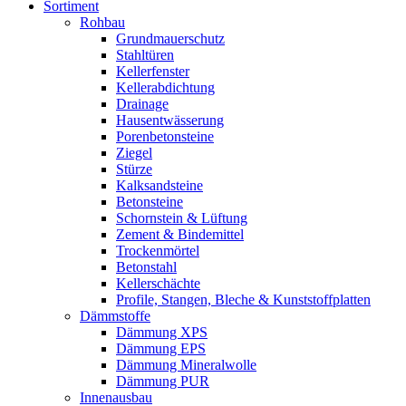
Sortiment
Rohbau
Grundmauerschutz
Stahltüren
Kellerfenster
Kellerabdichtung
Drainage
Hausentwässerung
Porenbetonsteine
Ziegel
Stürze
Kalksandsteine
Betonsteine
Schornstein & Lüftung
Zement & Bindemittel
Trockenmörtel
Betonstahl
Kellerschächte
Profile, Stangen, Bleche & Kunststoffplatten
Dämmstoffe
Dämmung XPS
Dämmung EPS
Dämmung Mineralwolle
Dämmung PUR
Innenausbau