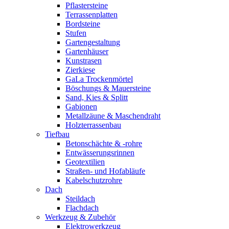
Pflastersteine
Terrassenplatten
Bordsteine
Stufen
Gartengestaltung
Gartenhäuser
Kunstrasen
Zierkiese
GaLa Trockenmörtel
Böschungs & Mauersteine
Sand, Kies & Splitt
Gabionen
Metallzäune & Maschendraht
Holzterrassenbau
Tiefbau
Betonschächte & -rohre
Entwässerungsrinnen
Geotextilien
Straßen- und Hofabläufe
Kabelschutzrohre
Dach
Steildach
Flachdach
Werkzeug & Zubehör
Elektrowerkzeug