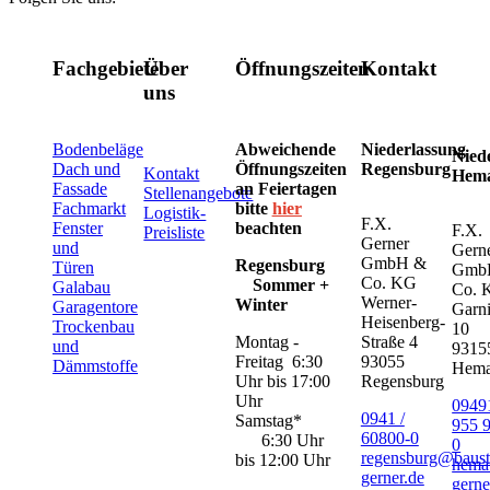
Fachgebiete
Über
Öffnungszeiten
Kontakt
uns
Bodenbeläge
Abweichende
Niederlassung
Nied
Dach und
Öffnungszeiten
Regensburg
Kontakt
Hem
Fassade
an Feiertagen
Stellenangebote
Fachmarkt
bitte
hier
Logistik-
F.X.
Fenster
beachten
F.X.
Preisliste
Gerner
und
Gern
GmbH &
Regensburg
Türen
Gmb
Co. KG
Sommer +
Galabau
Co. 
Werner-
Winter
Garagentore
Garni
Heisenberg-
Trockenbau
10
Montag -
Straße 4
und
9315
Freitag 6:30
93055
Dämmstoffe
Hem
Uhr bis 17:00
Regensburg
Uhr
09491
0941 /
Samstag*
955 
60800-0
6:30 Uhr
0
regensburg@baust
bis 12:00 Uhr
hema
gerner.de
gerne