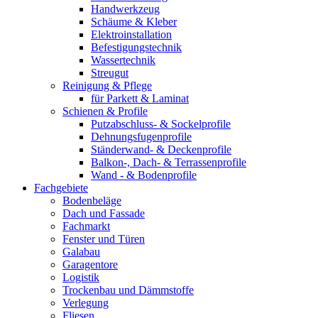
Handwerkzeug
Schäume & Kleber
Elektroinstallation
Befestigungstechnik
Wassertechnik
Streugut
Reinigung & Pflege
für Parkett & Laminat
Schienen & Profile
Putzabschluss- & Sockelprofile
Dehnungsfugenprofile
Ständerwand- & Deckenprofile
Balkon-, Dach- & Terrassenprofile
Wand - & Bodenprofile
Fachgebiete
Bodenbeläge
Dach und Fassade
Fachmarkt
Fenster und Türen
Galabau
Garagentore
Logistik
Trockenbau und Dämmstoffe
Verlegung
Fliesen