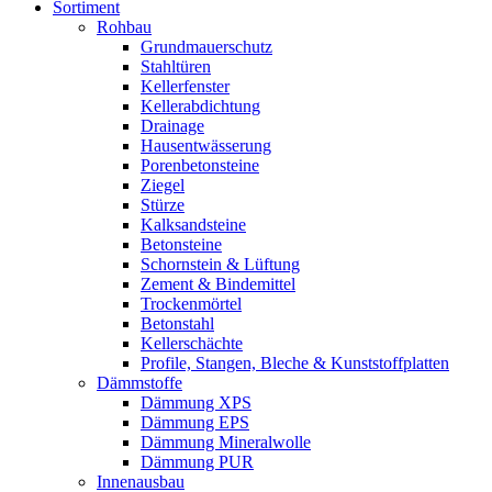
Sortiment
Rohbau
Grundmauerschutz
Stahltüren
Kellerfenster
Kellerabdichtung
Drainage
Hausentwässerung
Porenbetonsteine
Ziegel
Stürze
Kalksandsteine
Betonsteine
Schornstein & Lüftung
Zement & Bindemittel
Trockenmörtel
Betonstahl
Kellerschächte
Profile, Stangen, Bleche & Kunststoffplatten
Dämmstoffe
Dämmung XPS
Dämmung EPS
Dämmung Mineralwolle
Dämmung PUR
Innenausbau