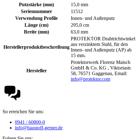
Putzstärke (mm)
15,0 mm
Seriennummer
11512
Verwendung Profile
Innen- und Außenputz
Länge (cm)
295,0 cm
Breite (mm)
63,0 mm
PROTEKTOR Drahtrichtwinkel
aus verzinktem Stahl, für den
Herstellerproduktbeschreibung
Innen- und Außenputz (AP) ab
15 mm.
Protektorwerk Florenz Maisch
GmbH & Co. KG , Viktoriastr.
Hersteller
58, 76571 Gaggenau, Email:
info@protektor.com
So erreichen Sie uns:
0941 / 60800-0
info@baustoff-gerner.de
Folgen Sie uns: