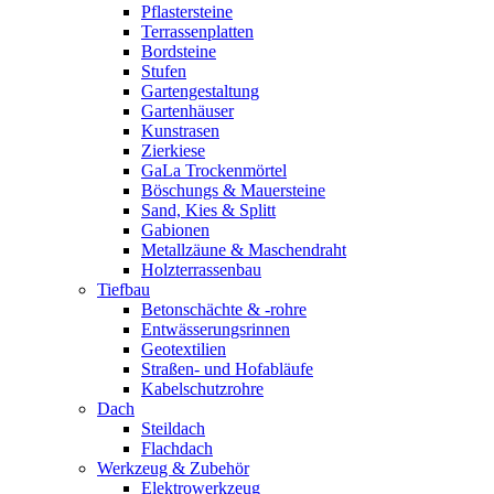
Pflastersteine
Terrassenplatten
Bordsteine
Stufen
Gartengestaltung
Gartenhäuser
Kunstrasen
Zierkiese
GaLa Trockenmörtel
Böschungs & Mauersteine
Sand, Kies & Splitt
Gabionen
Metallzäune & Maschendraht
Holzterrassenbau
Tiefbau
Betonschächte & -rohre
Entwässerungsrinnen
Geotextilien
Straßen- und Hofabläufe
Kabelschutzrohre
Dach
Steildach
Flachdach
Werkzeug & Zubehör
Elektrowerkzeug