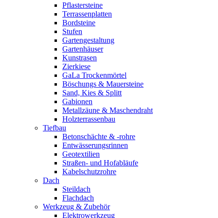
Pflastersteine
Terrassenplatten
Bordsteine
Stufen
Gartengestaltung
Gartenhäuser
Kunstrasen
Zierkiese
GaLa Trockenmörtel
Böschungs & Mauersteine
Sand, Kies & Splitt
Gabionen
Metallzäune & Maschendraht
Holzterrassenbau
Tiefbau
Betonschächte & -rohre
Entwässerungsrinnen
Geotextilien
Straßen- und Hofabläufe
Kabelschutzrohre
Dach
Steildach
Flachdach
Werkzeug & Zubehör
Elektrowerkzeug