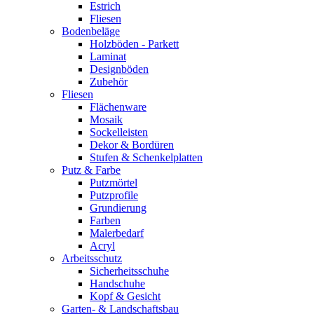
Estrich
Fliesen
Bodenbeläge
Holzböden - Parkett
Laminat
Designböden
Zubehör
Fliesen
Flächenware
Mosaik
Sockelleisten
Dekor & Bordüren
Stufen & Schenkelplatten
Putz & Farbe
Putzmörtel
Putzprofile
Grundierung
Farben
Malerbedarf
Acryl
Arbeitsschutz
Sicherheitsschuhe
Handschuhe
Kopf & Gesicht
Garten- & Landschaftsbau