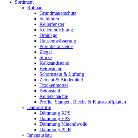
Sortiment
Rohbau
Grundmauerschutz
Stahltüren
Kellerfenster
Kellerabdichtung
Drainage
Hausentwässerung
Porenbetonsteine
Ziegel
Stürze
Kalksandsteine
Betonsteine
Schornstein & Lüftung
Zement & Bindemittel
Trockenmörtel
Betonstahl
Kellerschächte
Profile, Stangen, Bleche & Kunststoffplatten
Dämmstoffe
Dämmung XPS
Dämmung EPS
Dämmung Mineralwolle
Dämmung PUR
Innenausbau