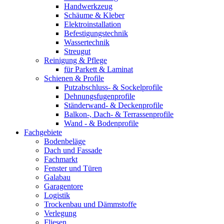
Handwerkzeug
Schäume & Kleber
Elektroinstallation
Befestigungstechnik
Wassertechnik
Streugut
Reinigung & Pflege
für Parkett & Laminat
Schienen & Profile
Putzabschluss- & Sockelprofile
Dehnungsfugenprofile
Ständerwand- & Deckenprofile
Balkon-, Dach- & Terrassenprofile
Wand - & Bodenprofile
Fachgebiete
Bodenbeläge
Dach und Fassade
Fachmarkt
Fenster und Türen
Galabau
Garagentore
Logistik
Trockenbau und Dämmstoffe
Verlegung
Fliesen