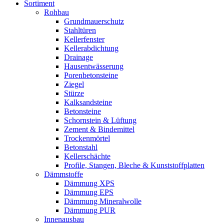
Sortiment
Rohbau
Grundmauerschutz
Stahltüren
Kellerfenster
Kellerabdichtung
Drainage
Hausentwässerung
Porenbetonsteine
Ziegel
Stürze
Kalksandsteine
Betonsteine
Schornstein & Lüftung
Zement & Bindemittel
Trockenmörtel
Betonstahl
Kellerschächte
Profile, Stangen, Bleche & Kunststoffplatten
Dämmstoffe
Dämmung XPS
Dämmung EPS
Dämmung Mineralwolle
Dämmung PUR
Innenausbau