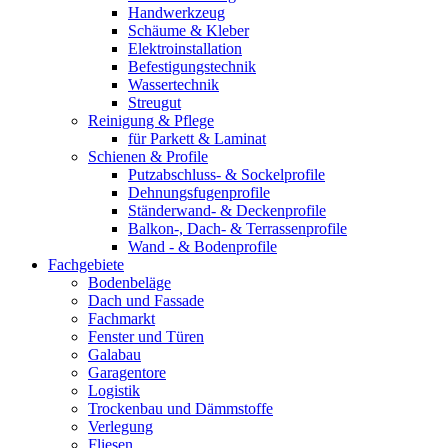
Handwerkzeug
Schäume & Kleber
Elektroinstallation
Befestigungstechnik
Wassertechnik
Streugut
Reinigung & Pflege
für Parkett & Laminat
Schienen & Profile
Putzabschluss- & Sockelprofile
Dehnungsfugenprofile
Ständerwand- & Deckenprofile
Balkon-, Dach- & Terrassenprofile
Wand - & Bodenprofile
Fachgebiete
Bodenbeläge
Dach und Fassade
Fachmarkt
Fenster und Türen
Galabau
Garagentore
Logistik
Trockenbau und Dämmstoffe
Verlegung
Fliesen