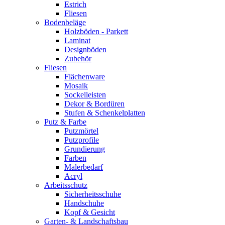
Estrich
Fliesen
Bodenbeläge
Holzböden - Parkett
Laminat
Designböden
Zubehör
Fliesen
Flächenware
Mosaik
Sockelleisten
Dekor & Bordüren
Stufen & Schenkelplatten
Putz & Farbe
Putzmörtel
Putzprofile
Grundierung
Farben
Malerbedarf
Acryl
Arbeitsschutz
Sicherheitsschuhe
Handschuhe
Kopf & Gesicht
Garten- & Landschaftsbau