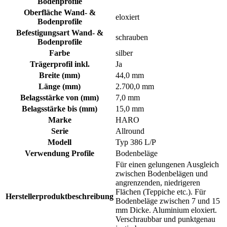
Bodenprofile
Oberfläche Wand- &
eloxiert
Bodenprofile
Befestigungsart Wand- &
schrauben
Bodenprofile
Farbe
silber
Trägerprofil inkl.
Ja
Breite (mm)
44,0 mm
Länge (mm)
2.700,0 mm
Belagsstärke von (mm)
7,0 mm
Belagsstärke bis (mm)
15,0 mm
Marke
HARO
Serie
Allround
Modell
Typ 386 L/P
Verwendung Profile
Bodenbeläge
Für einen gelungenen Ausgleich
zwischen Bodenbelägen und
angrenzenden, niedrigeren
Flächen (Teppiche etc.). Für
Herstellerproduktbeschreibung
Bodenbeläge zwischen 7 und 15
mm Dicke. Aluminium eloxiert.
Verschraubbar und punktgenau