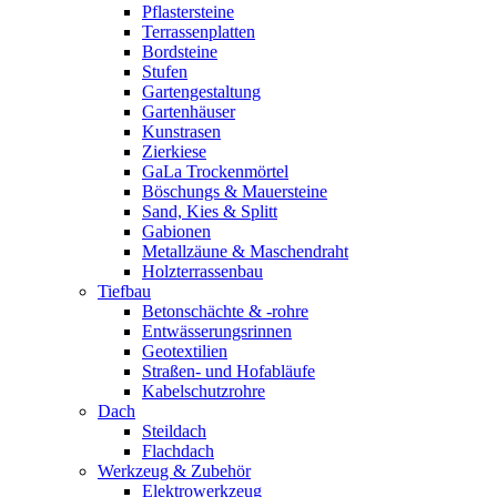
Pflastersteine
Terrassenplatten
Bordsteine
Stufen
Gartengestaltung
Gartenhäuser
Kunstrasen
Zierkiese
GaLa Trockenmörtel
Böschungs & Mauersteine
Sand, Kies & Splitt
Gabionen
Metallzäune & Maschendraht
Holzterrassenbau
Tiefbau
Betonschächte & -rohre
Entwässerungsrinnen
Geotextilien
Straßen- und Hofabläufe
Kabelschutzrohre
Dach
Steildach
Flachdach
Werkzeug & Zubehör
Elektrowerkzeug