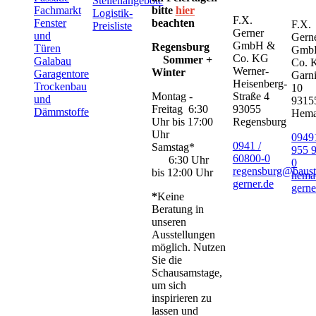
Stellenangebote
Fachmarkt
bitte
hier
Logistik-
F.X.
Fenster
beachten
F.X.
Preisliste
Gerner
und
Gern
GmbH &
Regensburg
Türen
Gmb
Co. KG
Sommer +
Galabau
Co. 
Werner-
Winter
Garagentore
Garni
Heisenberg-
Trockenbau
10
Montag -
Straße 4
und
9315
Freitag 6:30
93055
Dämmstoffe
Hem
Uhr bis 17:00
Regensburg
Uhr
09491
0941 /
Samstag*
955 
60800-0
6:30 Uhr
0
regensburg@baust
bis 12:00 Uhr
hema
gerner.de
gerne
*
Keine
Beratung in
unseren
Ausstellungen
möglich. Nutzen
Sie die
Schausamstage,
um sich
inspirieren zu
lassen und