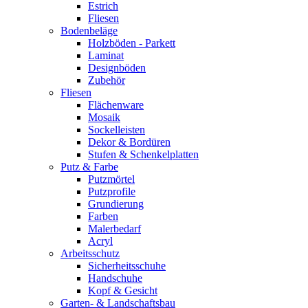
Estrich
Fliesen
Bodenbeläge
Holzböden - Parkett
Laminat
Designböden
Zubehör
Fliesen
Flächenware
Mosaik
Sockelleisten
Dekor & Bordüren
Stufen & Schenkelplatten
Putz & Farbe
Putzmörtel
Putzprofile
Grundierung
Farben
Malerbedarf
Acryl
Arbeitsschutz
Sicherheitsschuhe
Handschuhe
Kopf & Gesicht
Garten- & Landschaftsbau