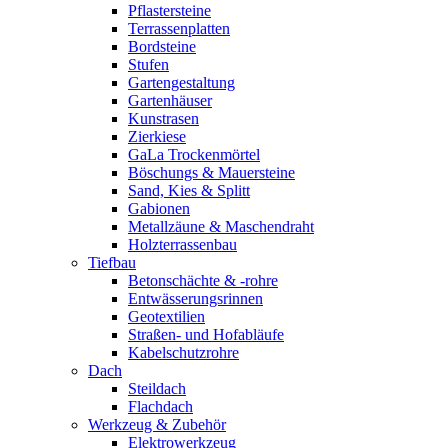
Pflastersteine
Terrassenplatten
Bordsteine
Stufen
Gartengestaltung
Gartenhäuser
Kunstrasen
Zierkiese
GaLa Trockenmörtel
Böschungs & Mauersteine
Sand, Kies & Splitt
Gabionen
Metallzäune & Maschendraht
Holzterrassenbau
Tiefbau
Betonschächte & -rohre
Entwässerungsrinnen
Geotextilien
Straßen- und Hofabläufe
Kabelschutzrohre
Dach
Steildach
Flachdach
Werkzeug & Zubehör
Elektrowerkzeug