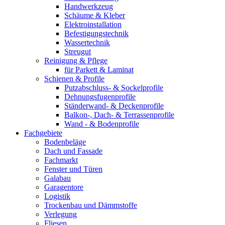
Handwerkzeug
Schäume & Kleber
Elektroinstallation
Befestigungstechnik
Wassertechnik
Streugut
Reinigung & Pflege
für Parkett & Laminat
Schienen & Profile
Putzabschluss- & Sockelprofile
Dehnungsfugenprofile
Ständerwand- & Deckenprofile
Balkon-, Dach- & Terrassenprofile
Wand - & Bodenprofile
Fachgebiete
Bodenbeläge
Dach und Fassade
Fachmarkt
Fenster und Türen
Galabau
Garagentore
Logistik
Trockenbau und Dämmstoffe
Verlegung
Fliesen