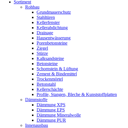
Sortiment
Rohbau
Grundmauerschutz
Stahltüren
Kellerfenster
Kellerabdichtung
Drainage
Hausentwässerung
Porenbetonsteine
Ziegel
Stürze
Kalksandsteine
Betonsteine
Schornstein & Lüftung
Zement & Bindemittel
Trockenmörtel
Betonstahl
Kellerschächte
Profile, Stangen, Bleche & Kunststoffplatten
Dämmstoffe
Dämmung XPS
Dämmung EPS
Dämmung Mineralwolle
Dämmung PUR
Innenausbau