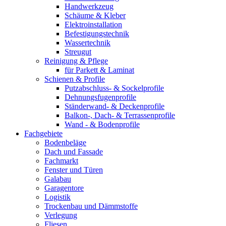
Handwerkzeug
Schäume & Kleber
Elektroinstallation
Befestigungstechnik
Wassertechnik
Streugut
Reinigung & Pflege
für Parkett & Laminat
Schienen & Profile
Putzabschluss- & Sockelprofile
Dehnungsfugenprofile
Ständerwand- & Deckenprofile
Balkon-, Dach- & Terrassenprofile
Wand - & Bodenprofile
Fachgebiete
Bodenbeläge
Dach und Fassade
Fachmarkt
Fenster und Türen
Galabau
Garagentore
Logistik
Trockenbau und Dämmstoffe
Verlegung
Fliesen