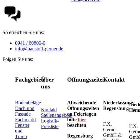
So erreichen Sie uns:
0941 / 60800-0
info@baustoff-gerner.de
Folgen Sie uns:
Fachgebiete
Über
Öffnungszeiten
Kontakt
uns
Bodenbeläge
Abweichende
Niederlassung
Nied
Dach und
Öffnungszeiten
Regensburg
Kontakt
Hem
Fassade
an Feiertagen
Stellenangebote
Fachmarkt
bitte
hier
Logistik-
F.X.
Fenster
beachten
F.X.
Preisliste
Gerner
und
Gern
GmbH &
Regensburg
Türen
Gmb