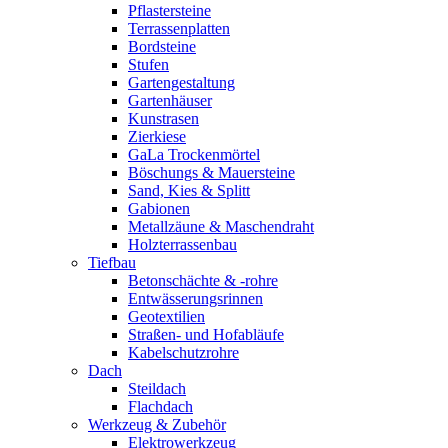
Pflastersteine
Terrassenplatten
Bordsteine
Stufen
Gartengestaltung
Gartenhäuser
Kunstrasen
Zierkiese
GaLa Trockenmörtel
Böschungs & Mauersteine
Sand, Kies & Splitt
Gabionen
Metallzäune & Maschendraht
Holzterrassenbau
Tiefbau
Betonschächte & -rohre
Entwässerungsrinnen
Geotextilien
Straßen- und Hofabläufe
Kabelschutzrohre
Dach
Steildach
Flachdach
Werkzeug & Zubehör
Elektrowerkzeug