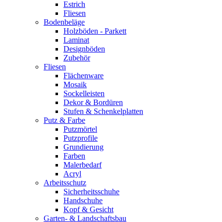
Estrich
Fliesen
Bodenbeläge
Holzböden - Parkett
Laminat
Designböden
Zubehör
Fliesen
Flächenware
Mosaik
Sockelleisten
Dekor & Bordüren
Stufen & Schenkelplatten
Putz & Farbe
Putzmörtel
Putzprofile
Grundierung
Farben
Malerbedarf
Acryl
Arbeitsschutz
Sicherheitsschuhe
Handschuhe
Kopf & Gesicht
Garten- & Landschaftsbau