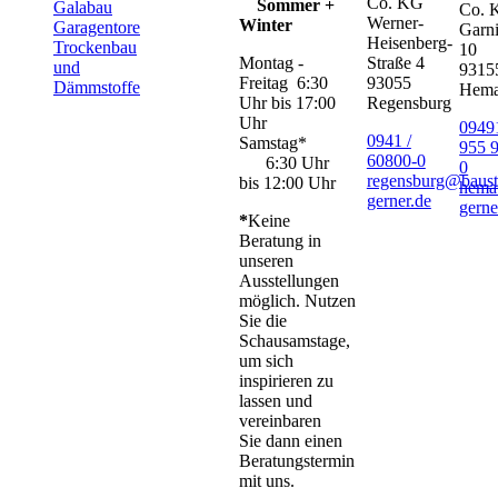
Co. KG
Sommer +
Galabau
Co. 
Werner-
Winter
Garagentore
Garni
Heisenberg-
Trockenbau
10
Montag -
Straße 4
und
9315
Freitag 6:30
93055
Dämmstoffe
Hem
Uhr bis 17:00
Regensburg
Uhr
09491
0941 /
Samstag*
955 
60800-0
6:30 Uhr
0
regensburg@baust
bis 12:00 Uhr
hema
gerner.de
gerne
*
Keine
Beratung in
unseren
Ausstellungen
möglich. Nutzen
Sie die
Schausamstage,
um sich
inspirieren zu
lassen und
vereinbaren
Sie dann einen
Beratungstermin
mit uns.