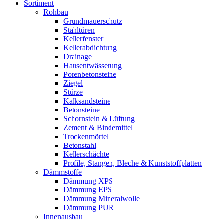
Sortiment
Rohbau
Grundmauerschutz
Stahltüren
Kellerfenster
Kellerabdichtung
Drainage
Hausentwässerung
Porenbetonsteine
Ziegel
Stürze
Kalksandsteine
Betonsteine
Schornstein & Lüftung
Zement & Bindemittel
Trockenmörtel
Betonstahl
Kellerschächte
Profile, Stangen, Bleche & Kunststoffplatten
Dämmstoffe
Dämmung XPS
Dämmung EPS
Dämmung Mineralwolle
Dämmung PUR
Innenausbau